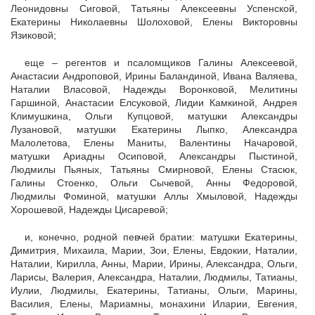
Леонидовны Сиговой, Татьяны Алексеевны Успенской,
Екатерины Николаевны Шолоховой, Елены Викторовны
Язиковой;
еще – регентов и псаломщиков Галины Алексеевой,
Анастасии Андроповой, Ирины Баландиной, Ивана Валяева,
Наталии Власовой, Надежды Воронковой, Мелитины
Гаршиной, Анастасии Елсуковой, Лидии Камкиной, Андрея
Климушкина, Ольги Купцовой, матушки Александры
Лузановой, матушки Екатерины Лыпко, Александра
Малолетова, Елены Маниты, Валентины Начаровой,
матушки Ариадны Осиповой, Александры Пыстиной,
Людмилы Пьяных, Татьяны Смирновой, Елены Стасюк,
Галины Стоенко, Ольги Сычевой, Анны Федоровой,
Людмилы Фоминой, матушки Аллы Хмыловой, Надежды
Хорошевой, Надежды Цисаревой;
и, конечно, родной певчей братии: матушки Екатерины,
Димитрия, Михаила, Марии, Зои, Елены, Евдокии, Наталии,
Наталии, Кирилла, Анны, Марии, Ирины, Александра, Ольги,
Ларисы, Валерия, Александра, Наталии, Людмилы, Татианы,
Иулии, Людмилы, Екатерины, Татианы, Ольги, Марины,
Василия, Елены, Мариамны, монахини Иларии, Евгения,