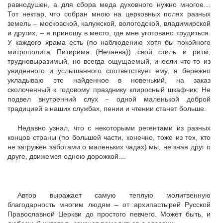
равнодушен, а для сбора меда духовного нужно многое…
Тот нектар, что собран мною на церковных полях разных
земель – московской, калужской, вологодской, владимирской
и других, – я приношу в место, где мне уготовано трудиться.
У каждого храма есть (по наблюдению хотя бы покойного
митрополита Питирима (Нечаева)) свой стиль и ритм,
трудновыразимый, но всегда ощущаемый, и если что-то из
увиденного и услышанного соответствует ему, я бережно
укладываю это найденное в новенький, на заказ
сколоченный к годовому празднику клиросный шкафчик. Не
подвел внутренний слух – одной маленькой доброй
традицией в наших службах, пении и чтении станет больше.
Недавно узнал, что с некоторыми регентами из разных
концов страны (по большей части, конечно, тоже из тех, кто
не загружен заботами о маленьких чадах) мы, не зная друг о
друге, движемся одною дорожкой…
Автор выражает самую теплую молитвенную
благодарность многим людям – от архипастырей Русской
Православной Церкви до простого певчего. Может быть, и