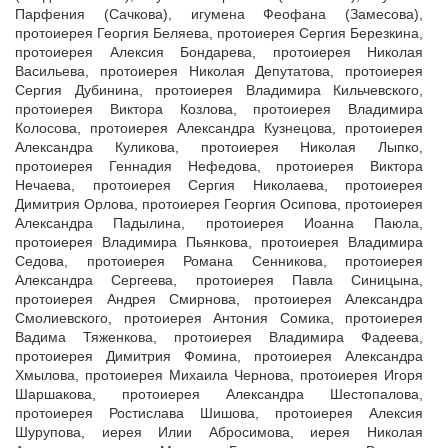
Парфения (Сачкова), игумена Феофана (Замесова),
протоиерея Георгия Беляева, протоиерея Сергия Березкина,
протоиерея Алексия Бондарева, протоиерея Николая
Васильева, протоиерея Николая Депутатова, протоиерея
Сергия Дубинина, протоиерея Владимира Кильчевского,
протоиерея Виктора Козлова, протоиерея Владимира
Колосова, протоиерея Александра Кузнецова, протоиерея
Александра Куликова, протоиерея Николая Лыпко,
протоиерея Геннадия Нефедова, протоиерея Виктора
Нечаева, протоиерея Сергия Николаева, протоиерея
Димитрия Орлова, протоиерея Георгия Осипова, протоиерея
Александра Падылина, протоиерея Иоанна Паюла,
протоиерея Владимира Пьянкова, протоиерея Владимира
Седова, протоиерея Романа Сенникова, протоиерея
Александра Сергеева, протоиерея Павла Синицына,
протоиерея Андрея Смирнова, протоиерея Александра
Смолиевского, протоиерея Антония Сомика, протоиерея
Вадима Тяженкова, протоиерея Владимира Фадеева,
протоиерея Димитрия Фомина, протоиерея Александра
Хмылова, протоиерея Михаила Чернова, протоиерея Игоря
Шаршакова, протоиерея Александра Шестопалова,
протоиерея Ростислава Шишова, протоиерея Алексия
Шурупова, иерея Илии Абросимова, иерея Николая