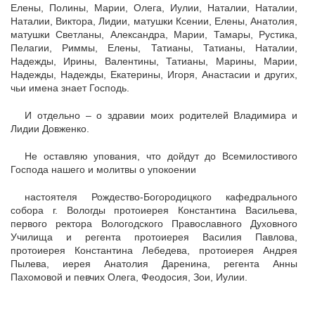
Елены, Полины, Марии, Олега, Иулии, Наталии, Наталии,
Наталии, Виктора, Лидии, матушки Ксении, Елены, Анатолия,
матушки Светланы, Александра, Марии, Тамары, Рустика,
Пелагии, Риммы, Елены, Татианы, Татианы, Наталии,
Надежды, Ирины, Валентины, Татианы, Марины, Марии,
Надежды, Надежды, Екатерины, Игоря, Анастасии и других,
чьи имена знает Господь.
И отдельно – о здравии моих родителей Владимира и
Лидии Довженко.
Не оставляю упования, что дойдут до Всемилостивого
Господа нашего и молитвы о упокоении
настоятеля Рождество-Богородицкого кафедрального
собора г. Вологды протоиерея Константина Васильева,
первого ректора Вологодского Православного Духовного
Училища и регента протоиерея Василия Павлова,
протоиерея Константина Лебедева, протоиерея Андрея
Пылева, иерея Анатолия Даренина, регента Анны
Пахомовой и певчих Олега, Феодосия, Зои, Иулии.