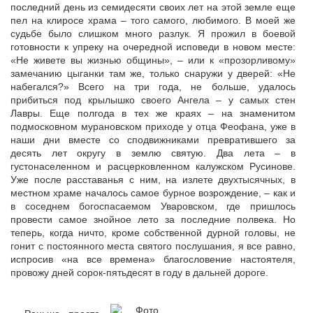
последний день из семидесяти своих лет на этой земле еще
пел на клиросе храма – того самого, любимого. В моей же
судьбе было слишком много разлук. Я прожил в боевой
готовности к упреку на очередной исповеди в новом месте:
«Не живете вы жизнью общины», – или к «прозорливому»
замечанию цыганки там же, только снаружи у дверей: «Не
набегался?» Всего на три года, не больше, удалось
прибиться под крылышко своего Ангела – у самых стен
Лавры. Еще полгода в тех же краях – на знаменитом
подмосковном мурановском приходе у отца Феофана, уже в
наши дни вместе со сподвижниками превратившего за
десять лет округу в землю святую. Два лета – в
густонаселенном и расцерковленном калужском Русинове.
Уже после расставанья с ним, на излете двухтысячных, в
местном храме началось самое бурное возрождение, – как и
в соседнем богоспасаемом Уваровском, где пришлось
провести самое знойное лето за последние полвека. Но
теперь, когда ничто, кроме собственной дурной головы, не
гонит с постоянного места святого послушания, я все равно,
испросив «на все времена» благословение настоятеля,
провожу дней сорок-пятьдесят в году в дальней дороге.