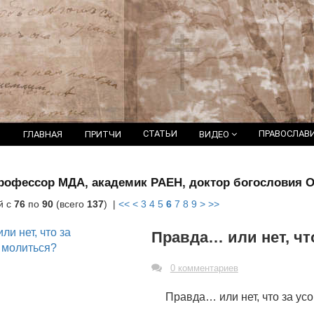
СТАТЬИ
ПРАВОСЛАВ
ГЛАВНАЯ
ПРИТЧИ
ВИДЕО
офессор МДА, академик РАЕН, доктор богословия 
й с
76
по
90
(всего
137
) |
<<
<
3
4
5
6
7
8
9
>
>>
Правда… или нет, чт
0 комментариев
Правда… или нет, что за у