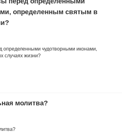
вы перед определенными
ми, определенным святым в
ни?
ед определенными чудотворными иконами,
х случаях жизни?
льная молитва?
олитва?