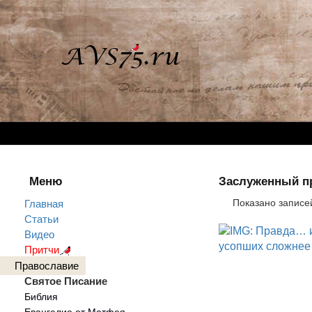
Меню
Заслуженный пр
Показано записе
Главная
Статьи
Видео
Притчи
Православие
Святое Писание
Библия
Евангелие от Матфея