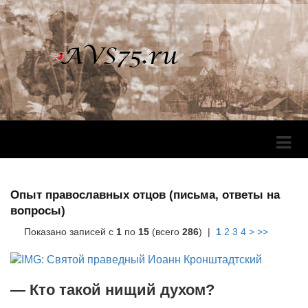
Перек
Навига
Опыт православных отцов (письма, ответы на
вопросы)
Показано записей с
1
по
15
(всего
286
) |
1
2
3
4
>
>>
— Кто такой нищий духом?