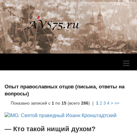
Перек
Навига
Опыт православных отцов (письма, ответы на
вопросы)
Показано записей с
1
по
15
(всего
286
) |
1
2
3
4
>
>>
— Кто такой нищий духом?