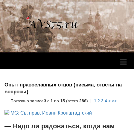
Перек
Навига
Опыт православных отцов (письма, ответы на
вопросы)
Показано записей с
1
по
15
(всего
286
) |
1
2
3
4
>
>>
— Надо ли радоваться, когда нам