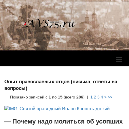
Перек
Навига
Опыт православных отцов (письма, ответы на
вопросы)
Показано записей с
1
по
15
(всего
286
) |
1
2
3
4
>
>>
— Почему надо молиться об усопших