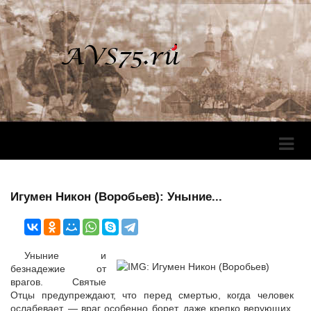
Перек
Навига
Игумен Никон (Воробьев): Уныние...
Уныние и
безнадежие от
врагов. Святые
Отцы предупреждают, что перед смертью, когда человек
ослабевает, — враг особенно борет, даже крепко верующих,