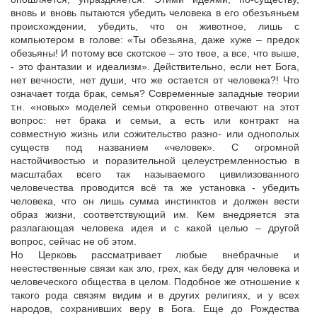
вновь и вновь пытаются убедить человека в его обезъяньем
происхождении, убедить, что он животное, лишь с
компьютером в голове: «Ты обезьяна, даже хуже – предок
обезьяны! И потому все скотское – это твое, а все, что выше,
- это фантазии и идеализм». Действительно, если нет Бога,
нет вечности, нет души, что же остается от человека?! Что
означает тогда брак, семья? Современные западные теории
т.н. «новых» моделей семьи откровенно отвечают на этот
вопрос: нет брака и семьи, а есть или контракт на
совместную жизнь или сожительство разно- или однополых
существ под названием «человек». С огромной
настойчивостью и поразительной целеустремленностью в
масштабах всего так называемого цивилизованного
человечества проводится всё та же установка - убедить
человека, что он лишь сумма инстинктов и должен вести
образ жизни, соответствующий им. Кем внедряется эта
разлагающая человека идея и с какой целью – другой
вопрос, сейчас не об этом.
Но Церковь рассматривает любые внебрачные и
неестественные связи как зло, грех, как беду для человека и
человеческого общества в целом. Подобное же отношение к
такого рода связям видим и в других религиях, и у всех
народов, сохранивших веру в Бога. Еще до Рождества