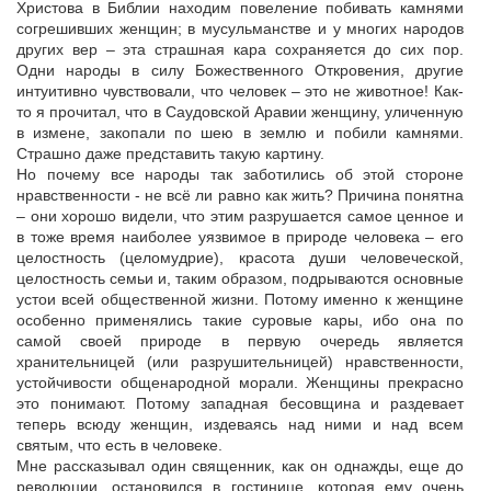
Христова в Библии находим повеление побивать камнями
согрешивших женщин; в мусульманстве и у многих народов
других вер – эта страшная кара сохраняется до сих пор.
Одни народы в силу Божественного Откровения, другие
интуитивно чувствовали, что человек – это не животное! Как-
то я прочитал, что в Саудовской Аравии женщину, уличенную
в измене, закопали по шею в землю и побили камнями.
Страшно даже представить такую картину.
Но почему все народы так заботились об этой стороне
нравственности - не всё ли равно как жить? Причина понятна
– они хорошо видели, что этим разрушается самое ценное и
в тоже время наиболее уязвимое в природе человека – его
целостность (целомудрие), красота души человеческой,
целостность семьи и, таким образом, подрываются основные
устои всей общественной жизни. Потому именно к женщине
особенно применялись такие суровые кары, ибо она по
самой своей природе в первую очередь является
хранительницей (или разрушительницей) нравственности,
устойчивости общенародной морали. Женщины прекрасно
это понимают. Потому западная бесовщина и раздевает
теперь всюду женщин, издеваясь над ними и над всем
святым, что есть в человеке.
Мне рассказывал один священник, как он однажды, еще до
революции, остановился в гостинице, которая ему очень