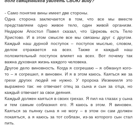
долг священников увидеть СВОЮ вину?
- Само понятие вины имеет две стороны.
Одна сторона заключается в том, что все мы вместе
представляем одно живое тело, один живой организм.
Недаром Апостол Павел сказал, что Церковь есть Тело
Христово. И в этом смысле все мы связаны друг с другом.
Каждый наш дурной поступок – поступок мыслью, словом,
делом отражается на всех. Также и каждый наш
положительный поступок влияет на всех. Вот почему так
важна духовная жизнь каждого человека.
Другое дело виновность. Когда я согрешаю – я обманул кого-
то – я согрешил, я виновен. И я в этом каюсь. Каяться же за
грехи других людей не нужно. У пророка Иезекииля это
выражено так: не отвечает отец за сына и сын за отца, но
каждый отвечает за свои деяния.
Каждый должен каяться в своих грехах. Я пил на глазах у сына
и тем самым соблазнил его. Я каюсь в этом. Я виновен.
Каяться за пьянку сына я не могу – в этом он сам должен
покаяться, а я каюсь за тот соблазн, из-за которого сын стал
пить.