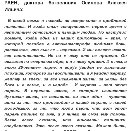
РАЕН, доктора богословия Осипова Алексея
Ильича:
- В своей семье я никогда не встречался с проблемой
пьянства. И когда стал священником, первое время с
неприятием относился к пьющим людям. Но наступил
момент, когда одна из наших прихожанок – врач, у
которой погибла в автокатастрофе любимая дочь,
рассказала, что сын ее – наркоман. И мы вместе начали
его воспитывать. Но ни к чему это не привело. Он
оказался на смертном одре, и я к нему пришел. И в нем, в
этом 20-летнем парне, я вдруг увидел не мальчиша-
плохиша, которого мы воспитывали, а я увидел жертву,
жертву за грехи, за все искажения жизни, за жизнь без
Бога и в семье, и в народе… И жертва – вот этот
парень. В перечень шагов, с которых начинается
духовная жизнь, не вставить ли еще один – чувство
вины за то, что происходит в нашей стране, с нашей
молодежью, за то, что люди пьют, что вот этот
парень пришел ко мне, и я ничем не смог ему помочь.
Легче всего сказать, что виноваты политики,
государство. Это легче всего сказать. Может быть,