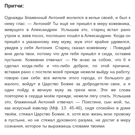
Притчи:
Однажды блаженный Антоний молился в кельи своей, и был к
нему глас: — Антоний! Ты ещё не пришёл в меру кожевника,
живущего в Александрии. Услышав это, старец встал рано
утром и, взяв посох, поспешно пошёл в Александрию. Когда он
пришёл к указанному ему мужу, муж этот крайне удивился,
увидев у себя Антония. Старец сказал кожевнику: - Поведай
мне дела твои, потому что для тебя пришёл я сюда, оставив
пустыню. Кожевник отвечал: — Не знаю за собою, что б я
сделал когда-либо и что-либо доброе; по этой причине,
вставая рано с постели моей прежде нежели выйду на работу,
говорю сам себе: все жители этого города, от большого до
малого, войдут в Царство Божие за добродетели свои, а я
один пойду в вечную муку за грехи мои. Эти же слова
повторяю в сердце моём прежде, нежели лягу спать. Услышав
это, блаженный Антоний отвечал: — Поистине, сын мой, ты,
как искусный ювелир (Мф. 13: 45-46), сидя спокойно в доме
твоём, стяжал Царство Божие; я, хотя всю жизнь мою провожу
в пустыне, но не стяжал духовного разума, не достиг в меру
сознания, которое ты выражаешь словами твоими.