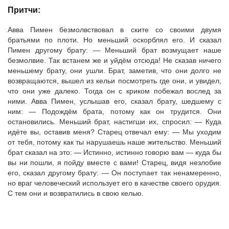
Притчи:
Авва Пимен безмолвствовал в ските со своими двумя
братьями по плоти. Но меньший оскорблял его. И сказал
Пимен другому брату: — Меньший брат возмущает наше
безмолвие. Так встанем же и уйдём отсюда! Не сказав ничего
меньшему брату, они ушли. Брат, заметив, что они долго не
возвращаются, вышел из кельи посмотреть где они, и увидел,
что они уже далеко. Тогда он с криком побежал вослед за
ними. Авва Пимен, услышав его, сказал брату, шедшему с
ним: — Подождём брата, потому как он трудится. Они
остановились. Меньший брат, настигши их, спросил: — Куда
идёте вы, оставив меня? Старец отвечал ему: — Мы уходим
от тебя, потому как ты нарушаешь наше жительство. Меньший
брат сказал на это: — Истинно, истинно говорю вам — куда бы
вы ни пошли, я пойду вместе с вами! Старец, видя незлобие
его, сказал другому брату: — Он поступает так ненамеренно,
но враг человеческий использует его в качестве своего орудия.
С тем они и возвратились в свою келью.