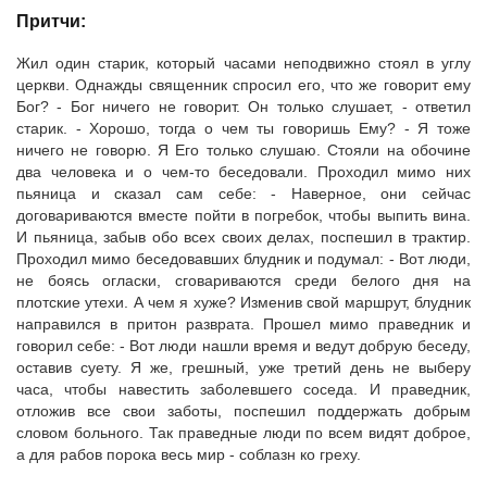
Притчи:
Жил один старик, который часами неподвижно стоял в углу
церкви. Однажды священник спросил его, что же говорит ему
Бог? - Бог ничего не говорит. Он только слушает, - ответил
старик. - Хорошо, тогда о чем ты говоришь Ему? - Я тоже
ничего не говорю. Я Его только слушаю. Стояли на обочине
два человека и о чем-то беседовали. Проходил мимо них
пьяница и сказал сам себе: - Наверное, они сейчас
договариваются вместе пойти в погребок, чтобы выпить вина.
И пьяница, забыв обо всех своих делах, поспешил в трактир.
Проходил мимо беседовавших блудник и подумал: - Вот люди,
не боясь огласки, сговариваются среди белого дня на
плотские утехи. А чем я хуже? Изменив свой маршрут, блудник
направился в притон разврата. Прошел мимо праведник и
говорил себе: - Вот люди нашли время и ведут добрую беседу,
оставив суету. Я же, грешный, уже третий день не выберу
часа, чтобы навестить заболевшего соседа. И праведник,
отложив все свои заботы, поспешил поддержать добрым
словом больного. Так праведные люди по всем видят доброе,
а для рабов порока весь мир - соблазн ко греху.