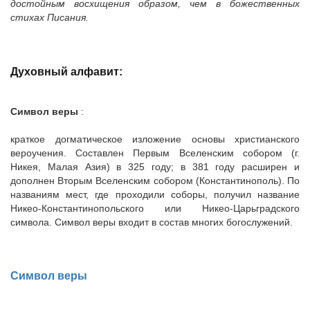
достойным восхищения образом, чем в божественных
стихах Писания.
Духовный алфавит:
Символ веры
:
краткое догматическое изложение основы христианского
вероучения. Составлен Первым Вселенским собором (г.
Никея, Малая Азия) в 325 году; в 381 году расширен и
дополнен Вторым Вселенским собором (Константинополь). По
названиям мест, где проходили соборы, получил название
Никео-Константинопольского или Никео-Царьградского
символа. Символ веры входит в состав многих богослужений.
Символ веры