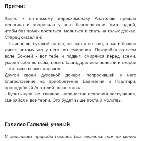
Притчи:
Как-то к оптинскому иеросхимонаху Анатолию пришла
женщина и попросила у него благословения жить одной,
чтобы без помех поститься, молиться и спать на голых досках.
Старец сказал ей:
- Ты знаешь, лукавый не ест, не пьет и не спит, а все в бездне
живет, потому что у него нет смирения. Покоряйся во всем
воле Божией - вот тебе и подвиг; смиряйся перед всеми,
укоряй себя во всем, неси с благодарением болезни и скорби
- это выше всяких подвигов!
Другой своей духовной дочери, попросившей у него
благословение на приобретение Евангелия и Псалтири,
преподобный Анатолий посоветовал:
- Купить купи, но, главное, неленостно исполняй послушание,
смиряйся и все терпи. Это будет выше поста и молитвы.
Галилео Галилей, ученый
В действиях природы Господь Бог является нам не менее