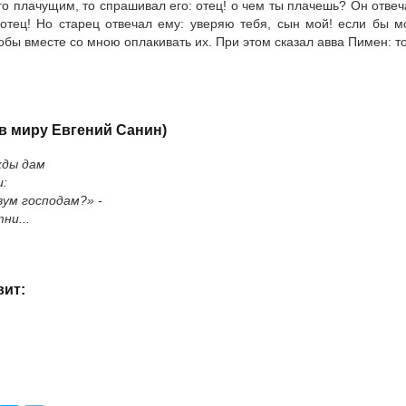
го плачущим, то спрашивал его: отец! о чем ты плачешь? Он отвеча
 отец! Но старец отвечал ему: уверяю тебя, сын мой! если бы 
обы вместе со мною оплакивать их. При этом сказал авва Пимен: то
в миру Евгений Санин)
жды дам
и:
вум господам?» -
ни...
ит: