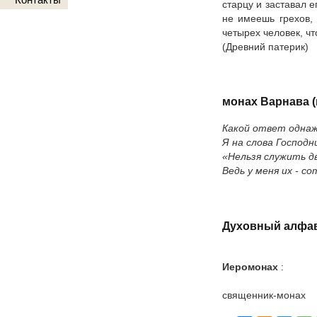
старцу и заставал е
не имеешь грехов,
четырех человек, чт
(Древний патерик)
монах Варнава (
Какой ответ одна
Я на слова Господн
«Нельзя служить д
Ведь у меня их - сот
Духовный алфав
Иеромонах
:
священник-монах