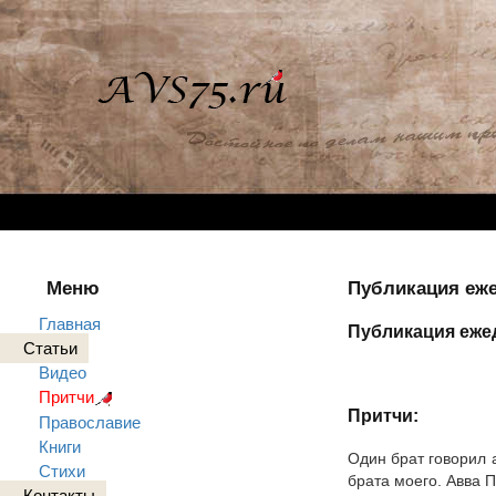
Меню
Публикация еже
Главная
Публикация ежед
Статьи
Видео
Притчи
Притчи:
Православие
Книги
Один брат говорил 
Стихи
брата моего. Авва П
Контакты