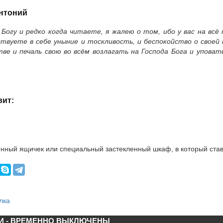
нтоний
Богу и редко когда читаете, я жалею о том, ибо у вас на всё
ствуете в себе уныние и тоскливость, и беспокойство о своей
ве и печаль свою во всём возлагать на Господа Бога и уповат
ит:
нный ящичек или специальный застекленный шкаф, в который став
лка
И - ВРЕМЕННО ВЫКЛЮЧЕНЫ