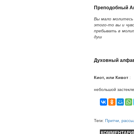
Преподобный А
Вы мало молитесь 
этого-то вы и чув
пребывать в молит
душ
Духовный алфав
Киот, или Кивот
:
небольшой застекле
Теги:
Притчи, рассы
КОММЕНТАРИ