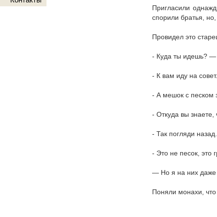
Пригласили однажды
спорили братья, но,
Провидел это старе
- Куда ты идешь? —
- К вам иду на совет
- А мешок с песком 
- Откуда вы знаете,
- Так погляди назад
- Это не песок, это
— Но я на них даже 
Поняли монахи, что 