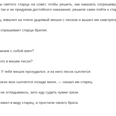
 святого старца на совет, чтобы решить, как наказать согрешивш
 так и не придумав достойного наказания, решили сами пойти к ста
ц, взвалил на плечо дырявый мешок с песком и вышел им навстречу
 спрашивает старца братия.
.
зачем с собой взял?
 что в мешке песок?
. У тебя мешок прохудился, и из него песок сыплется.
 грехи мои сыплются позади меня, — сказал им старец.
не оглядываюсь, зато иду судить чужие грехи.
имел в виду старец, и простили своего брата.