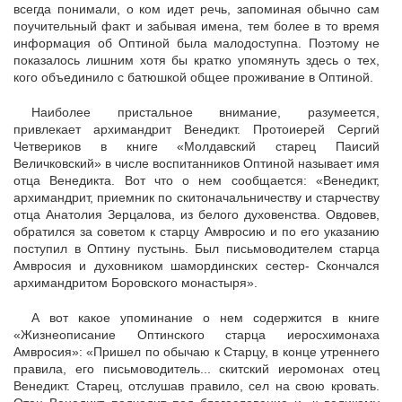
всегда понимали, о ком идет речь, запоминая обычно сам
поучительный факт и забывая имена, тем более в то время
информация об Оптиной была малодоступна. Поэтому не
показалось лишним хотя бы кратко упомянуть здесь о тех,
кого объединило с батюшкой общее проживание в Оптиной.
Наиболее пристальное внимание, разумеется,
привлекает архимандрит Венедикт. Протоиерей Сергий
Четвериков в книге «Молдавский старец Паисий
Величковский» в числе воспитанников Оптиной называет имя
отца Венедикта. Вот что о нем сообщается: «Венедикт,
архимандрит, приемник по скитоначальничеству и старчеству
отца Анатолия Зерцалова, из белого духовенства. Овдовев,
обратился за советом к старцу Амвросию и по его указанию
поступил в Оптину пустынь. Был письмоводителем старца
Амвросия и духовником шамординских сестер- Скончался
архимандритом Боровского монастыря».
А вот какое упоминание о нем содержится в книге
«Жизнеописание Оптинского старца иеросхимонаха
Амвросия»: «Пришел по обычаю к Старцу, в конце утреннего
правила, его письмоводитель... скитский иеромонах отец
Венедикт. Старец, отслушав правило, сел на свою кровать.