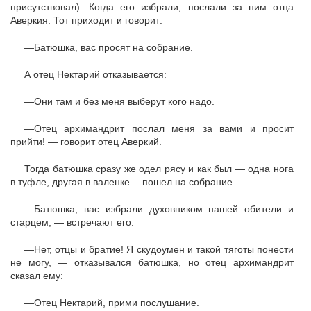
присутствовал). Когда его избрали, послали за ним отца
Аверкия. Тот приходит и говорит:
—Батюшка, вас просят на собрание.
А отец Нектарий отказывается:
—Они там и без меня выберут кого надо.
—Отец архимандрит послал меня за вами и просит
прийти! — говорит отец Аверкий.
Тогда батюшка сразу же одел рясу и как был — одна нога
в туфле, другая в валенке —пошел на собрание.
—Батюшка, вас избрали духовником нашей обители и
старцем, — встречают его.
—Нет, отцы и братие! Я скудоумен и такой тяготы понести
не могу, — отказывался батюшка, но отец архимандрит
сказал ему:
—Отец Нектарий, прими послушание.