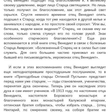
Отец Венедикт подходит под благословение и, к великому
своему удивлению, видит лицо Старца светящимся. Но лишь
только получил он благословение, как этот дивный свет
скрылся. Спустя немного времени отец Венедикт опять
подошел к Старцу, когда тот уже находился в другой келье и
занимался с народом, и по простоте своей спросил: "Или вы,
батюшка, видели какое видение?" Старец, не сказав ему ни
слова, только слегка стукнул его по голове рукой. Знак
особенного старческого благоволения!»2 Еще раз
вспоминается в этой книге отец Венедикт в связи с болезнью
Старца Амвросия: «Болезненный Старец не в силах был сам
служить. Для сего большею частию приезжал из скита
бывший его письмоводитель, иеромонах отец Венедикт».
И если в этих воспоминаниях отец Венедикт выглядит
еще неподнаторевшим простодушным послушником, то в
книге «Преподобные старцы Оптиной Пустыни» предстает
перед нами уже старцем, — годы становления, ученичества,
перенятия духа окончены. Теперь уже он наследник этого
духа и сам имеет учеников. «В 1913 году, по настоянию отца
Венедикта, настоятеля Боровского монастыря и
благочинного всех монастырей Калужской епархии,
оптинская братия собралась, чтобы избрать старца... (отец
Нектарий, по смирению своему, на соборе братии не