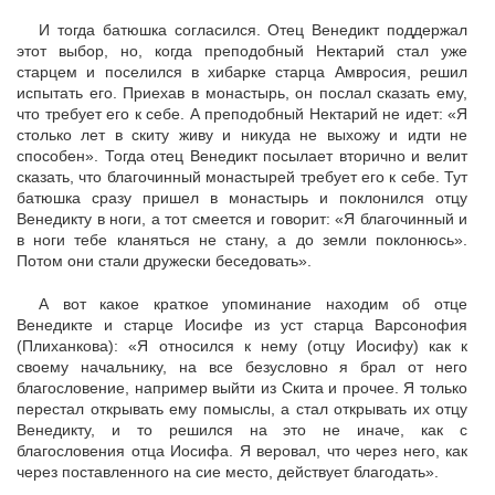
И тогда батюшка согласился. Отец Венедикт поддержал
этот выбор, но, когда преподобный Нектарий стал уже
старцем и поселился в хибарке старца Амвросия, решил
испытать его. Приехав в монастырь, он послал сказать ему,
что требует его к себе. А преподобный Нектарий не идет: «Я
столько лет в скиту живу и никуда не выхожу и идти не
способен». Тогда отец Венедикт посылает вторично и велит
сказать, что благочинный монастырей требует его к себе. Тут
батюшка сразу пришел в монастырь и поклонился отцу
Венедикту в ноги, а тот смеется и говорит: «Я благочинный и
в ноги тебе кланяться не стану, а до земли поклонюсь».
Потом они стали дружески беседовать».
А вот какое краткое упоминание находим об отце
Венедикте и старце Иосифе из уст старца Варсонофия
(Плиханкова): «Я относился к нему (отцу Иосифу) как к
своему начальнику, на все безусловно я брал от него
благословение, например выйти из Скита и прочее. Я только
перестал открывать ему помыслы, а стал открывать их отцу
Венедикту, и то решился на это не иначе, как с
благословения отца Иосифа. Я веровал, что через него, как
через поставленного на сие место, действует благодать».