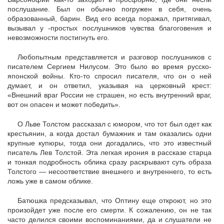
послушание. Был он обычно погружен в себя, очень
образованный, барин. Вид его всегда поражал, притягивал,
вызывал у -простых послушников чувства благоговения и
невозможности постигнуть его.
Любопытным представляется и разговор послушников с
писателем Сергием Нилусом. Это было во время русско-
японской войны. Кто-то спросил писателя, что он о ней
думает, и он ответил, указывая на церковный крест:
«Внешний враг России не страшен, но есть внутренний враг,
вот он опасен и может победить».
О Льве Толстом рассказал с юмором, что тот был одет как
крестьянин, а когда достал бумажник и там оказались одни
крупные купюры, тогда они догадались, что это известный
писатель Лев Толстой. Эта легкая ирония в рассказе старца
и тонкая подробность облика сразу раскрывают суть образа
Толстого — несоответствие внешнего и внутреннего, то есть
ложь уже в самом облике.
Батюшка предсказывал, что Оптину еще откроют, но это
произойдет уже после его смерти. К сожалению, он не так
часто делился своими воспоминаниями, да и слушатели не