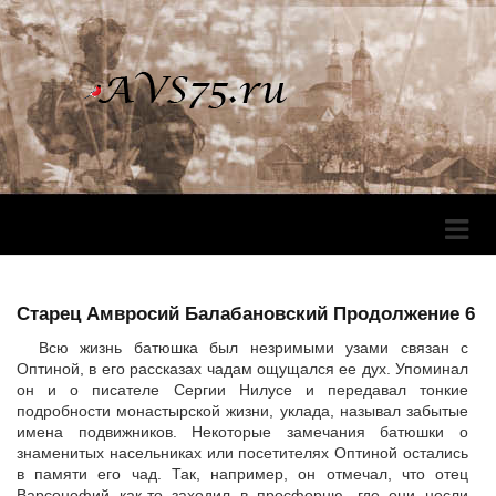
Перек
Навига
Старец Амвросий Балабановский Продолжение 6
Всю жизнь батюшка был незримыми узами связан с
Оптиной, в его рассказах чадам ощущался ее дух. Упоминал
он и о писателе Сергии Нилусе и передавал тонкие
подробности монастырской жизни, уклада, называл забытые
имена подвижников. Некоторые замечания батюшки о
знаменитых насельниках или посетителях Оптиной остались
в памяти его чад. Так, например, он отмечал, что отец
Варсонофий как-то заходил в просфорню, где они несли