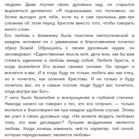
людьми. Даже поучая своих духовных чад, он старался
выразиться деликатно: «Я подсказываю, что положено, но
более выгодно для тебя, если ты и сам прольешь две-три
слезинки об этом перед Христом вместо того, чтобы говорить
много слов».
Его любовь к ближнему была поистине святоотеческой: в
каждом человеке он с уважением и благоговением почитал
образ Божий. Обращаясь к своим духовным чадам, он
заповедовал: «Единственная мысль моя, дети мои, как бы вам
стяжать единение и любовь между собой. Любите Христа, и
когда возлюбите Его всеми своими силами, Он придет и
вселится в вас. И я тогда буду не только любить вас как отец,
но и почитать, как селения Христовы. И не только я буду
почитать вас, но и самые плохие люди будут вас почитать,
когда внутри вас Бог».
У него было беззлобие и всепрощение в глубокой степени.
Никогда ничего не говорил о тех, кто его огорчил, — только
молился и благотворил им при каждом удобном случае. Этому
же учил и своих духовных чад: «Не можете воздать любовью
тому, кто вам досаждает? Лучшим воздаянием является
любовь. Когда хочешь изменить чей-то характер, той силой,
которая переделывает, является любовь».