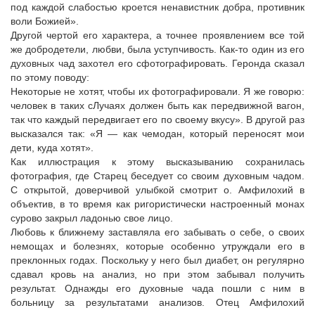
под каждой слабостью кроется ненавистник добра, противник
воли Божией».
Другой чертой его характера, а точнее проявлением все той
же добродетели, любви, была уступчивость. Как-то один из его
духовных чад захотел его сфотографировать. Геронда сказал
по этому поводу:
Некоторые не хотят, чтобы их фотографировали. Я же говорю:
человек в таких сЛучаях должен быть как передвижной вагон,
так что каждый передвигает его по своему вкусу». В другой раз
высказался так: «Я — как чемодан, который переносят мои
дети, куда хотят».
Как иллюстрация к этому высказыванию сохранилась
фотография, где Старец беседует со своим духовным чадом.
С открытой, доверчивой улыбкой смотрит о. Амфилохий в
объектив, в то время как ригористически настроенный монах
сурово закрыл ладонью свое лицо.
Любовь к ближнему заставляла его забывать о себе, о своих
немощах и болезнях, которые особенно утруждали его в
преклонных годах. Поскольку у него был диабет, он регулярно
сдавал кровь на анализ, но при этом забывал получить
результат. Однажды его духовные чада пошли с ним в
больницу за результатами анализов. Отец Амфилохий