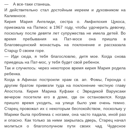
— А все-таки станешь.
И действительно стал достойным иереем и духовником на
Калимносе.
Кирия Мария Ангелиди, сестра о. Амфилохия Цукоса,
приезжала на Патмос в 1967 году, чтобы удочерить девочку,
поскольку после девяти лет супружества не имела детей. Во
время пребывания на Пат-мосе она пришла в
Благовещенский монастырь на поклонение и рассказала
Старцу 0 своем горе.
— Иди сюда, я тебя благословлю, дитя мое. Когда снова
приедешь на Пат-мос, у тебя будет свой ребенок.
Так и случилось: через некоторое время кирия Мария родила
ребенка.
Когда в Афинах построили храм св. ап. Фомы, Геронда с
другим братом привезли туда на поклонение честную главу
Апостола. Кирия Марика Куфаки с Эвредикой Варуксаки
вечером посетили его в доме, где он остановился. Когда
пришло время уходить, на улице было уже очень темно.
Старец провожал их с некоторым беспокойством, поскольку у
Марики была проблема с ногами, она часто падала, иной раз
и опасно. Как только за ними закрылась дверь, Старец начал
молиться о благополучном пути своих чад. Чудесное