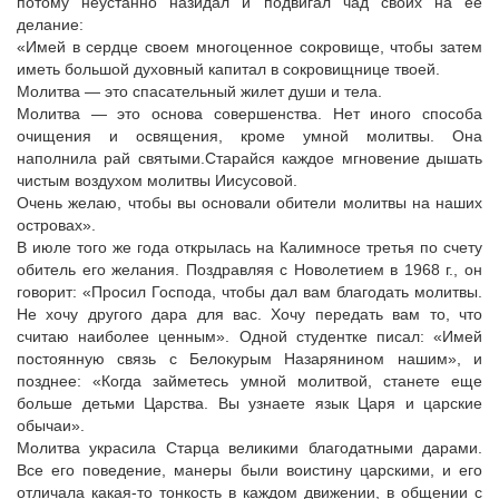
потому неустанно назидал и подвигал чад своих на ее
делание:
«Имей в сердце своем многоценное сокровище, чтобы затем
иметь большой духовный капитал в сокровищнице твоей.
Молитва — это спасательный жилет души и тела.
Молитва — это основа совершенства. Нет иного способа
очищения и освящения, кроме умной молитвы. Она
наполнила рай святыми.Старайся каждое мгновение дышать
чистым воздухом молитвы Иисусовой.
Очень желаю, чтобы вы основали обители молитвы на наших
островах».
В июле того же года открылась на Калимносе третья по счету
обитель его желания. Поздравляя с Новолетием в 1968 г., он
говорит: «Просил Господа, чтобы дал вам благодать молитвы.
Не хочу другого дара для вас. Хочу передать вам то, что
считаю наиболее ценным». Одной студентке писал: «Имей
постоянную связь с Белокурым Назарянином нашим», и
позднее: «Когда займетесь умной молитвой, станете еще
больше детьми Царства. Вы узнаете язык Царя и царские
обычаи».
Молитва украсила Старца великими благодатными дарами.
Все его поведение, манеры были воистину царскими, и его
отличала какая-то тонкость в каждом движении, в общении с