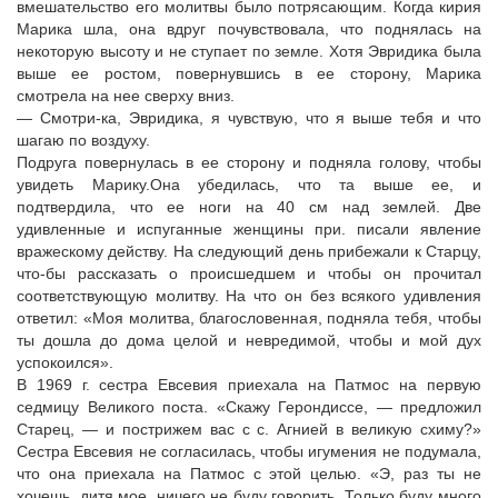
вмешательство его молитвы было потрясающим. Когда кирия
Марика шла, она вдруг почувствовала, что поднялась на
некоторую высоту и не ступает по земле. Хотя Эвридика была
выше ее ростом, повернувшись в ее сторону, Марика
смотрела на нее сверху вниз.
— Смотри-ка, Эвридика, я чувствую, что я выше тебя и что
шагаю по воздуху.
Подруга повернулась в ее сторону и подняла голову, чтобы
увидеть Марику.Она убедилась, что та выше ее, и
подтвердила, что ее ноги на 40 см над землей. Две
удивленные и испуганные женщины при. писали явление
вражескому действу. На следующий день прибежали к Старцу,
что-бы рассказать о происшедшем и чтобы он прочитал
соответствующую молитву. На что он без всякого удивления
ответил: «Моя молитва, благословенная, подняла тебя, чтобы
ты дошла до дома целой и невредимой, чтобы и мой дух
успокоился».
В 1969 г. сестра Евсевия приехала на Патмос на первую
седмицу Великого поста. «Скажу Герондиссе, — предложил
Старец, — и пострижем вас с с. Агнией в великую схиму?»
Сестра Евсевия не согласилась, чтобы игумения не подумала,
что она приехала на Патмос с этой целью. «Э, раз ты не
хочешь, дитя мое, ничего не буду говорить. Только буду много