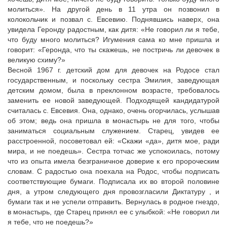
молиться». На другой день в 11 утра он позвонил в
колокольчик и позвал с. Евсевию. Поднявшись наверх, она
увидела Геронду радостным, как дитя: «Не говорил ли я тебе,
что буду много молиться? Игумения сама ко мне пришла и
говорит: «Геронда, что ты скажешь, не постричь ли девочек в
великую схиму?»
Весной 1967 г. детский дом для девочек на Родосе стал
государственным, и поскольку сестра Эмилия, заведующая
детским домом, была в преклонном возрасте, требовалось
заменить ее новой заведующей. Подходящей кандидатурой
считалась с. Евсевия. Она, однако, очень огорчилась, услышав
об этом; ведь она пришла в монастырь не для того, чтобы
заниматься социальным служением. Старец, увидев ее
расстроенной, посоветовал ей: «Скажи «да», дитя мое, ради
мира, и не поедешь». Сестра тотчас же успокоилась, потому
что из опыта имела безграничное доверие к его пророческим
словам. С радостью она поехала на Родос, чтобы подписать
соответствующие бумаги. Подписала их во второй половине
дня, а утром следующего дня провозгласили Диктатуру , и
бумаги так и не успели отправить. Вернулась в родное гнездо,
в монастырь, где Старец принял ее с улыбкой: «Не говорил ли
я тебе, что не поедешь?»