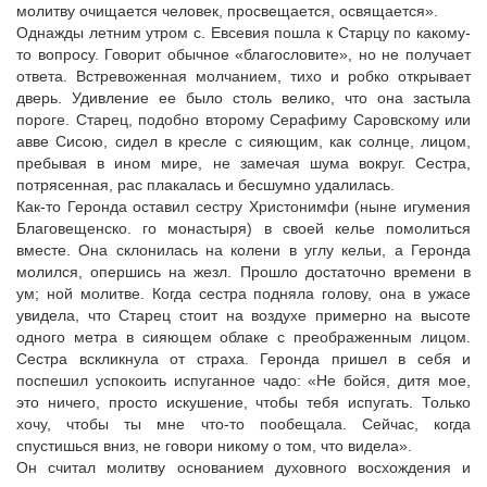
молитву очищается человек, просвещается, освящается».
Однажды летним утром с. Евсевия пошла к Старцу по какому-
то вопросу. Говорит обычное «благословите», но не получает
ответа. Встревоженная молчанием, тихо и робко открывает
дверь. Удивление ее было столь велико, что она застыла
пороге. Старец, подобно второму Серафиму Саровскому или
авве Сисою, сидел в кресле с сияющим, как солнце, лицом,
пребывая в ином мире, не замечая шума вокруг. Сестра,
потрясенная, рас плакалась и бесшумно удалилась.
Как-то Геронда оставил сестру Христонимфи (ныне игумения
Благовещенско. го монастыря) в своей келье помолиться
вместе. Она склонилась на колени в углу кельи, а Геронда
молился, опершись на жезл. Прошло достаточно времени в
ум; ной молитве. Когда сестра подняла голову, она в ужасе
увидела, что Старец стоит на воздухе примерно на высоте
одного метра в сияющем облаке с преображенным лицом.
Сестра вскликнула от страха. Геронда пришел в себя и
поспешил успокоить испуганное чадо: «Не бойся, дитя мое,
это ничего, просто искушение, чтобы тебя испугать. Только
хочу, чтобы ты мне что-то пообещала. Сейчас, когда
спустишься вниз, не говори никому о том, что видела».
Он считал молитву основанием духовного восхождения и