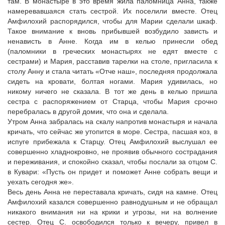
там. В монастыре в это время жила паломница Анна, также
намеревавшаяся стать сестрой. Их поселили вместе. Отец
Амфилохий распорядился, чтобы для Марии сделали шкаф.
Такое внимание к вновь прибывшей возбудило зависть и
ненависть в Анне. Когда им в келью принесли обед
(паломники в греческих монастырях не едят вместе с
сестрами) и Мария, расставив тарелки на столе, пригласила к
столу Анну и стала читать «Отче наш», последняя продолжала
сидеть на кровати, болтая ногами. Мария удивилась, но
никому ничего не сказала. В тот же день в келью пришла
сестра с распоряжением от Старца, чтобы Мария срочно
перебралась в другой домик, что она и сделала.
Утром Анна забралась на скалу напротив монастыря и начала
кричать, что сейчас же утопится в море. Сестра, пасшая коз, в
испуге прибежала к Старцу. Отец Амфилохий выслушал ее
совершенно хладнокровно, не проявив обычного сострадания
и переживания, и спокойно сказал, чтобы послали за отцом С.
в Кувари: «Пусть он придет и поможет Анне собрать вещи и
уехать сегодня же».
Весь день Анна не переставала кричать, сидя на камне. Отец
Амфилохий казался совершенно равнодушным и не обращал
никакого внимания ни на крики и угрозы, ни на волнение
сестер. Отец С. освободился только к вечеру, привел в