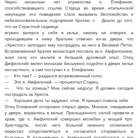
Через несколько лет игуменства о. Епифания,
способствовавшего ссылке Старца во время итальянской
оккупации, его поведение стало вызывать беспокойство и
небезосновательные подозрения братии, ч Дошло до того,
что на Страстной седмице
игумен заперся у себя в келье, никому не отворяя, а
приходившим к нему братьям отвечал из-за двери, что
«Христос» запоздал ему пострадать за него в Великий Пяток.
Встревоженная братия монастыря послала за о. Амфилохием,
зная силу его молитв и большой духовный опыт. Отец
Дмфилохий велел монахам бесшумно подойти к двери кельи
несчастного, а сам постучал к о. Епифанию.
— Кто там? — раздался встревоженный голос.
— Это я, Амфилохий, — прошептал Старец.
— Что ты хочешь? Мне сейчас недосуг. Я должен сегодня
пострадать за Христа.
— Хорошее дело ты задумал, отче. Я пришел помочь тебе.
Отец Епифаний осторожно открыл дверь. Монахи, ожидавшие
у двери, ворвались в келью. Прельщенного силой привели в
храм, где о. Амфилохий совершил молебен у мощей прп.
Христодула, после чего больной немного опомнился,
перестал сопротивляться и согласился отправиться в
больницу. В дальнейшем о. Амфилохий позаботился о его