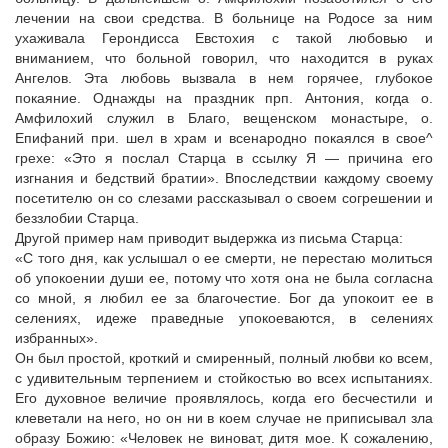
лечении на свои средства. В больнице на Родосе за ним
ухаживала Герондисса Евстохия с такой любовью и
вниманием, что больной говорил, что находится в руках
Ангелов. Эта любовь вызвала в нем горячее, глубокое
покаяние. Однажды на праздник прп. Антония, когда о.
Амфилохий служил в Благо, вещенском монастыре, о.
Епифаний при. шел в храм и всенародно покаялся в свое^
грехе: «Это я послал Старца в ссылку Я — причина его
изгнания и бедствий братии». Впоследствии каждому своему
посетителю он со слезами рассказывал о своем согрешении и
беззлобии Старца.
Другой пример нам приводит выдержка из письма Старца:
«С того дня, как услышал о ее смерти, не перестаю молиться
об упокоении души ее, потому что хотя она не была согласна
со мной, я любил ее за благочестие. Бог да упокоит ее в
селениях, идеже праведные упокоеваются, в селениях
избранных».
Он был простой, кроткий и смиренный, полный любви ко всем,
с удивительным терпением и стойкостью во всех испытаниях.
Его духовное величие проявлялось, когда его бесчестили и
клеветали на него, но он ни в коем случае не приписывал зла
образу Божию: «Человек не виноват, дитя мое. К сожалению,