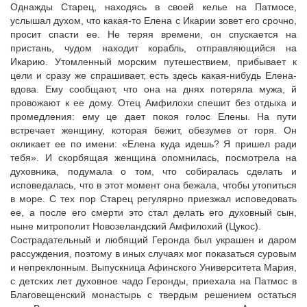
Однажды Старец, находясь в своей келье на Патмосе,
услышал духом, что какая-то Елена с Икарии зовет его срочно,
просит спасти ее. Не теряя времени, он спускается на
пристань, чудом находит корабль, отправляющийся на
Икарию. Утомленный морским путешествием, прибывает к
цели и сразу же спрашивает, есть здесь какая-нибудь Елена-
вдова. Ему сообщают, что она на днях потеряла мужа, й
провожают к ее дому. Отец Амфилохи спешит без отдыха и
промедления: ему це дает покоя голос Елены. На пути
встречает женщину, которая бежит, обезумев от горя. Он
окликает ее по имени: «Елена куда идешь? Я пришел ради
тебя». И скорбящая женщина опомнилась, посмотрела на
духовника, подумала о том, что собиралась сделать и
исповедалась, что в этот момент она бежала, чтобы утопиться
в море. С тех пор Старец регулярно приезжал исповедовать
ее, а после его смерти это стал делать его духовный сын,
ныне митрополит Новозеландский Амфилохий (Цукос).
Сострадательный и любящий Геронда был украшен и даром
рассуждения, поэтому в иных случаях мог показаться суровым
и непреклонным. Выпускница Афинского Университета Мария,
с детских лет духовное чадо Геронды, приехала на Патмос в
Благовещенский монастырь с твердым решением остаться