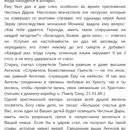
когда находится в алтаре».
Ему был дан и дар слез, особенно во время преложения
Честных Даров. Настолько впечатляли эти литургии, которые
он совершал со многими слезами, что однажды кирия Анна
Зерву (впоследствии монахиня Моника) задала ему вопрос:
«Как тебе удается, Геронда, иметь такое сокрушение на
каждой литургии?» «Благодать Божия, дитя мое», — ответил
он. Уступая ее настойчивости, он дал ей заповедь не
передавать его ответ никому до его смерти и добавил:
«Каждый раз, когда служу, огненные языки окружают II ре J
стол, и не могу удержаться от слез».
Старец считал служителя Таинств равным и даже высшим
Ангелов: «Служитель Божественных Гаинств — не что иное,
как равный Ангелам, служащим Ему на небесах. И как все
Ангелы соединены и связаны любовью ко Христу, так и ты
молись, чтобы провести жизнь свою связанным со Христом»
(письмо к диакону-корейцу о. Павлу Сину, 21.01.66.).
Одной христианской матери, которая всей душой желала
посвятить Богу свое дитя, он писал: «Большое счастье для
Вас, если один из Ваших детей будет освящать Честные Дары,
иметь честь разрешать грехи и непрестанно молиться о
Вашей семье. Если бы и царем стал, не получил бы такой
славы, которую имеет иерей. Священник выше Ангелов во