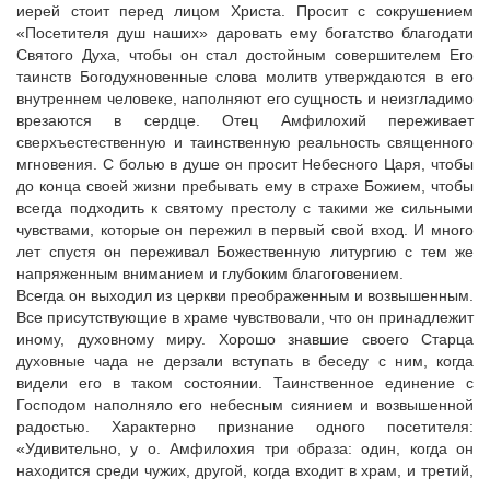
иерей стоит перед лицом Христа. Просит с сокрушением
«Посетителя душ наших» даровать ему богатство благодати
Святого Духа, чтобы он стал достойным совершителем Его
таинств Богодухновенные слова молитв утверждаются в его
внутреннем человеке, наполняют его сущность и неизгладимо
врезаются в сердце. Отец Амфилохий переживает
сверхъестественную и таинственную реальность священного
мгновения. С болью в душе он просит Небесного Царя, чтобы
до конца своей жизни пребывать ему в страхе Божием, чтобы
всегда подходить к святому престолу с такими же сильными
чувствами, которые он пережил в первый свой вход. И много
лет спустя он переживал Божественную литургию с тем же
напряженным вниманием и глубоким благоговением.
Всегда он выходил из церкви преображенным и возвышенным.
Все присутствующие в храме чувствовали, что он принадлежит
иному, духовному миру. Хорошо знавшие своего Старца
духовные чада не дерзали вступать в беседу с ним, когда
видели его в таком состоянии. Таинственное единение с
Господом наполняло его небесным сиянием и возвышенной
радостью. Характерно признание одного посетителя:
«Удивительно, у о. Амфилохия три образа: один, когда он
находится среди чужих, другой, когда входит в храм, и третий,