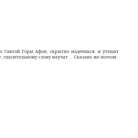
со Святой Горы Афон
скрытно надеешься
и утешат
,
:
у
спасительному слову научат
Сказано же поэтом
,
...
: