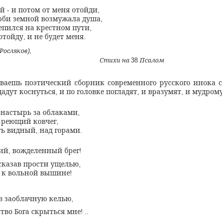
ой
и потом от меня отойди
-
,
рби земной возмужала душа
,
епился на крестном пути
,
отойду
и не будет меня
,
.
Росляков
),
Стихи на
Псалом
38
ываешь поэтический сборник современного русского инока 
дадут коснуться
и по головке погладят
и вразумят
и мудром
,
,
,
онастырь за облаками
,
е реющий ковчег
,
ть видный
над горами
,
.
ий
вожделенный брег
,
!
сказав прости ущелью
,
 к вольной вышине
!
в заоблачную келью
,
ство Бога скрыться мне
! ..