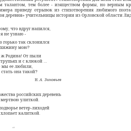
м талантом
тем более
изяществом формы
но верным к
,
-
,
имера приведу отрывок из стихотворения любимого поэт
оя деревня
учительницы истории из Орловской области Ли
»
тому
что вдруг напился
,
,
 я не узнаю
-
то горько так склонился
в хижину мою
?
о ж Родина
От пыли
!
струпьях и с клюкой
...
б мы ее любили
,
 стать она такой
?
А
Зиновьев
Н
.
.
ожества российских деревень
 мертвою улиткой
.
подворье ветер
лиходей
-
 хлопает калиткой
.
1ГГ