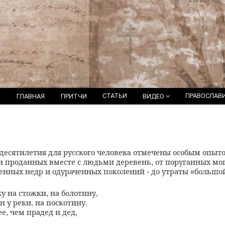
СТАТЬИ
ПРАВОСЛАВ
ГЛАВНАЯ
ПРИТЧИ
ВИДЕО
 десятилетия для русского человека отмечены особым опы
и проданных вместе с людьми деревень
от поруганных мо
,
денных недр и одураченных поколений
до утраты
большо
-
«
у на стожки
на болотину
,
,
н у реки
на поскотину
,
.
ее
чем прадед и дед
,
,