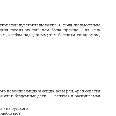
етической чувствительности
И вряд ли уместным
».
одня поэзия из той
чем была прежде
из
сна
,
, -
«
ным
хлебом надсущным
тем болевым синдромом
,
;
,
т
.
ого незаживающих и общих всем ран
ран совести
, «
омжи и бездомные дети
Распятая и распинаемая
...
ов
из русского
-
 любовью
?