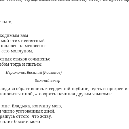
ельно
,
бходимым вам
 мой стих невнятный
.
ановлюсь на мгновенье
а сего молчуном
,
отных стихов сочиненье
ебом тогда и питьем
.
Иеромонах Василий
Росляков
(
).
Зимний вечер
равдиво обратившись к сердечной глубине
пусть и презрев 
,
тановится иной
говорить начиная другим языком
, «
»:
 мне
Владыка
кончину мою
,
,
,
 число уготованных дней
,
трашусь оттого
что живу
,
,
осилит боязни моей
.