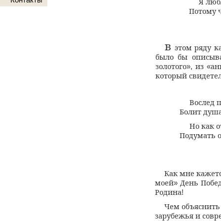
Я люб
Потому 
в
этом ряду к
было бы описыв
золотого
из
ан
»,
«
который свидете
Вослед 
Болит душ
Но как 
Подумать о
Как мне кажет
моей
День Побе
»
Родина
!
Чем объяснить
зарубежья и совр