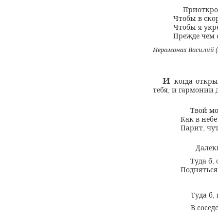
Приоткр
Чтобы в ско
Чтобы я укр
Прежде чем 
Иеромонах Василий
(
и
когда откр
тебя
и гармонии 
,
Твой м
Как в неб
Парит
чу
,
Далек
Туда б
,
Подняться
Туда б
,
В сосед