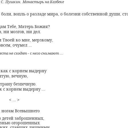
С
Пушкин
Монастырь на Казбеке
.
.
.
 боли
вопль о разладе мира
о болезни собственной души
ст
,
,
,
дам Тебе
Матерь Божия
,
?
в
ни мозгов
ни дел
,
,
.
 Твоей ко мне
мерзкому
,
,
овсем
очумел
,
...
еста не сходят
с
него снимают
-
...
как с корнем выдерну
,
вятую
вечную
,
,
страну безпечную
.
к с корнем выдерну
...
< ...
>
 ногам Всевышнего
з детей заброшенных
,
знью огорошенных
ских
ставших лишними
,
.