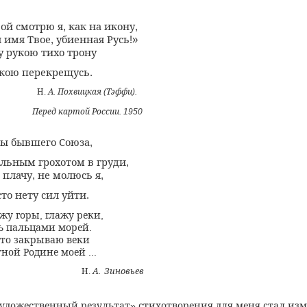
вой смотрю я
как на икону
,
,
я имя Твое
убиенная Русь
,
!»
 рукою тихо трону
укою перекрещусь
.
Н
А
Похвицкая
Тэффи
.
.
(
).
Перед картой России
. 1950
ты бывшего Союза
,
альным грохотом в груди
,
 плачу
не молюсь я
,
,
сто нету сил уйти
.
ажу горы
глажу реки
,
,
ь пальцами морей
.
дто закрываю веки
тной Родине моей
...
А
Зиновьев
Н
.
.
удожественный результат
стихотворения для меня стал из
»