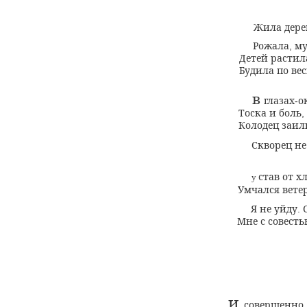
Жила дере
Рожала
му
,
Детей растил
Будила по ве
в
глазах
о
-
Тоска и боль
,
Колодец заил
Скворец не
став от х
у
Умчался вете
Я не уйду
.
Мне с совесть
и
совершенно 