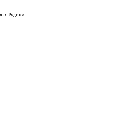
он о Родине
: