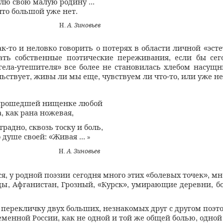
лю свою малую родину
...
что большой уже нет
.
Н
А
Зиновьев
.
.
ак
то и неловко говорить о потерях в области личной
эст
-
«
ать собственные поэтические переживания
если бы сег
,
гела
утешителя
все более не становилась хлебом насущ
-
»
льствует
живы ли мы еще
чувствуем ли что
то
или уже не
,
,
-
,
прошедшей нищенке любой
а
как рана ножевая
,
,
отрадно
сквозь тоску и боль
,
,
 душе своей
Живая
: «
...
»
Н
А
Зиновьев
.
.
ся
у родной поэзии сегодня много этих
болевых точек
мн
,
«
»,
ды
Афганистан
Грозный
Курск
умирающие деревни
б
,
,
, «
»,
,
 перекличку двух больших
незнакомых друг с другом поэт
,
еменной России
как не одной и той же общей болью
одной
,
,