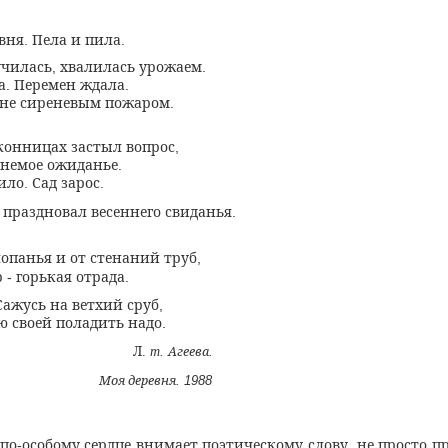
вня
Пела и пила
.
.
чилась
хвалилась урожаем
,
.
а
Перемен ждала
.
.
сне сиреневым пожаром
.
конницах застыл вопрос
,
немое ожиданье
.
ило
Сад зарос
.
.
 праздновал весеннего свиданья
.
лопанья и от стенаний труб
,
р
горькая отрада
-
.
Сажусь на ветхий сруб
,
ю своей поладить надо
.
Л
Агеева
.
т.
.
Моя деревня
. 1988
по
особому сердце внимает поэтическому слову
не просто п
-
,