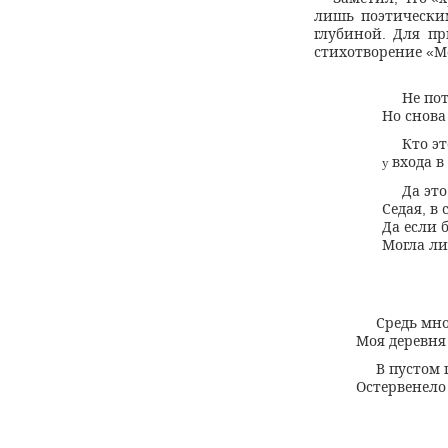
лишь поэтически
глубиной
Для пр
.
стихотворение
М
«
Не по
Но снова
Кто э
входа 
у
Да эт
Седая
в 
,
Да если 
Могла ли
Средь мн
Моя деревня
В пустом 
Остервенело