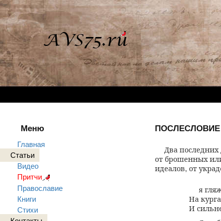
Меню
ПОСЛЕСЛОВИЕ
Главная
Два последних
Статьи
от брошенных ил
Видео
идеалов
от укра
,
Притчи
Православие
гляж
я
На курга
Книги
И сильн
Стихи
Контакты