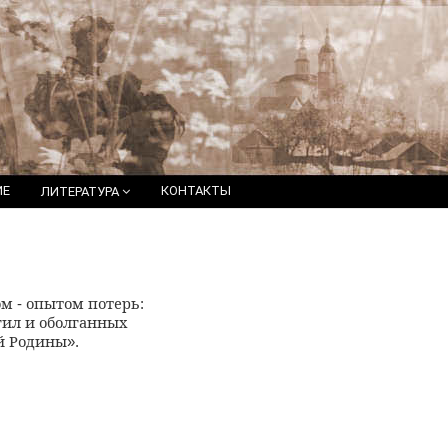
ИЕ
КОНТАКТЫ
ЛИТЕРАТУРА
том
опытом потерь
-
:
гил и оболганных
й Родины
».