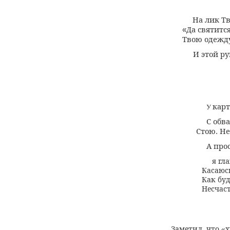
На лик Т
Да святитс
«
Твою одежду
И этой р
кар
У
С обв
Стою
Не
.
А про
я
гл
Касаюс
Как бу
Несчас
Заметил
что
х
,
«