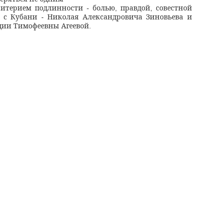
ритерием подлинности
болью
правдой
совестной
-
,
,
а с Кубани
Николая Александровича Зиновьева и
-
дии Тимофеевны Агеевой
.