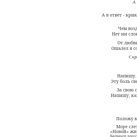
А
А в ответ
крик
-
Чем воз
Нет ни сло
От любви
Ошалел я с
С
кр
Напишу
Эту боль с
За свою 
Напишу
ка
,
Положу к
Море сле
Новой
жи
«
»
Бедных рус