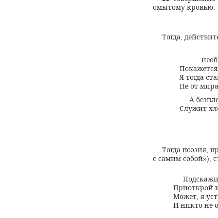
омытому кровью
.
Тогда
действит
,
нео
...
Покажется
Я тогда ст
Не от мир
А безпл
Служит хл
Тогда поэзия
п
,
с самим собой
с
»),
Подскажи
Приоткрой и
Может
я ус
,
И никто не 