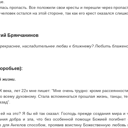
ше.
илась пропасть. Все положили свои кресты и перешли через пропаст
еловек остался на этой стороне, так как его крест оказался слишк
тий Брянчанинов
екраснее, насладительнее любви к ближнему? Любить блаженст
оробьев):
 жизни.
 века, лет 22х мне пишет: “Мне очень трудно: кроме рассеянност
о всему духовному. Стала вспоминаться прошлая жизнь, танцы, теа
азад”.
 ей на это? Я бы ей так сказал: Господь прежде создания мира и ч
нания добра и зла, что без особенной помощи Божией погибнет 
 для Ангелов способом, проявив воистину Божественную любовь 