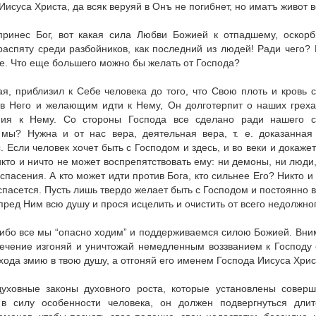
Иисуса Христа, да всяк веруяй в Онъ не погибнет, но иматъ живот 
принес Бог, вот какая сила Любви Божией к отпадшему, оскорб
распяту среди разбойников, как последний из людей! Ради чего?
те. Что еще большего можно бы желать от Господа?
я, приблизил к Себе человека до того, что Свою плоть и кровь 
 Него и желающим идти к Нему, Он долготерпит о на­ших грехах
ия к Нему. Со стороны Господа все сделано ради нашего сп
А мы? Нужна и от нас вера, деятельная вера, т. е. доказанна
 Если человек хочет быть с Гос­подом и здесь, и во веки и докаж
кто и ничто не может воспрепятствовать ему: ни де­моны, ни люди,
спасения. А кто может идти против Бога, кто сильнее Его? Никто 
 спасется. Пусть лишь твердо желает быть с Господом и постоянно 
ред Ним всю душу и прося исцелить и очистить от всего недолжного
 ибо все мы “опасно ходим” и поддерживаемся силою Божией. Вним
ечение изгоняй и уничтожай немедленным воззвани­ем к Господу
хода змию в твою душу, а отгоняй его именем Господа Иисуса Христ
уховные законы духовного роста, которые установлены сове
в силу особенности человека, он должен подвергнуться дли