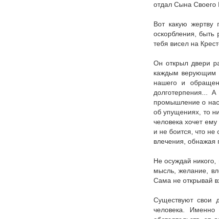
отдал Сына Своего 
Вот какую жертву 
оскорбления, быть 
тебя висел на Крес
Он открыл двери ра
каждым верующим в
нашего и обращен
долготерпения... 
промышление о нас.
об упущениях, то ни
человека хочет ему 
и не боится, что не
влечения, обнажая п
Не осуждай никого,
мысль, желание, вл
Сама не открывай в
Существуют свои д
человека. Именно 