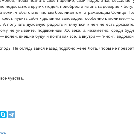
демонов, чтобы познать свое падение, свои недостатки, бессилие
 не­достатков других людей, приобрести из опыта доверие к Богу,
воей воли, чтобы стать чистым бриллиантом, отражающим Солнце Пр
 крест, нудить себя к деланию заповедей, особенно к молитве,— с
. А получать духовную радость и тянуться к ней не есть до­каза
тому не унывайте, подвижницы XX века, а незаметно, среди буд
— волей, внешне будучи почти как все, а внутри — “иной”, ведомой
сподь. Не оглядывайся назад по­добно жене Лота, чтобы не преврат
все чувства.
лка