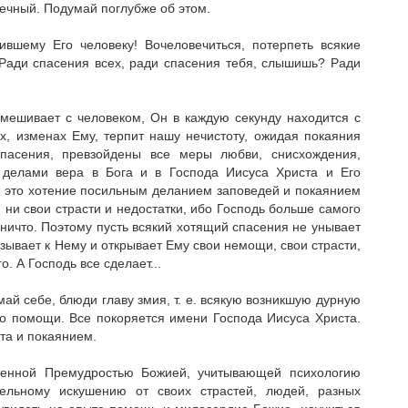
вечный. Подумай поглубже об этом.
ившему Его человеку! Вочеловечиться, потерпеть всякие
 Ради спасения всех, ради спасения тебя, слышишь? Ради
смешивает с человеком, Он в каждую секунду находится с
, изменах Ему, терпит нашу нечистоту, ожидая покаяния
асения, превзойдены все меры любви, снисхождения,
я делами вера в Бога и в Господа Иисуса Христа и Его
ет это хотение посиль­ным деланием заповедей и покаянием
 ни свои страсти и недостатки, ибо Гос­подь больше самого
и ничто. Поэтому пусть всякий хотящий спасения не унывает
взывает к Нему и открывает Ему свои немощи, свои страсти,
. А Господь все сделает...
ай себе, блюди главу змия, т. е. всякую возникшую дурную
 о помощи. Все покоряется имени Господа Иисуса Христа.
а и по­каянием.
ршенной Премудростью Божией, учитывающей психологию
тельному искушению от своих страстей, людей, разных