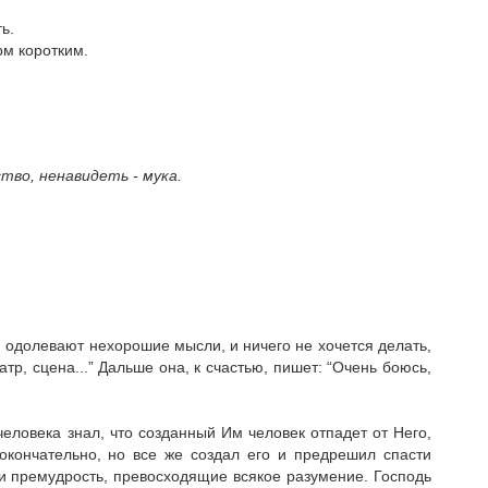
ь.
ом коротким.
во, ненавидеть - мука.
и одолевают нехорошие мысли, и ничего не хочется делать,
тр, сцена...” Дальше она, к счастью, пишет: “Очень боюсь,
еловека знал, что со­зданный Им человек отпадет от Него,
окончательно, но все же создал его и предре­шил спасти
и премудрость, превосходящие всякое разумение. Господь