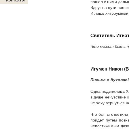
пошел с ними даль
Вдруг на пути появ
И лишь хитроумный ч
Святитель Игна
Что может быть пр
Игумен Никон (В
Письма о духовной
Одна подвижница XX
в душе нечувствие к
не хочу вернуться н
Что бы ты ответила
пойдет путем по­з
непостижимым даже