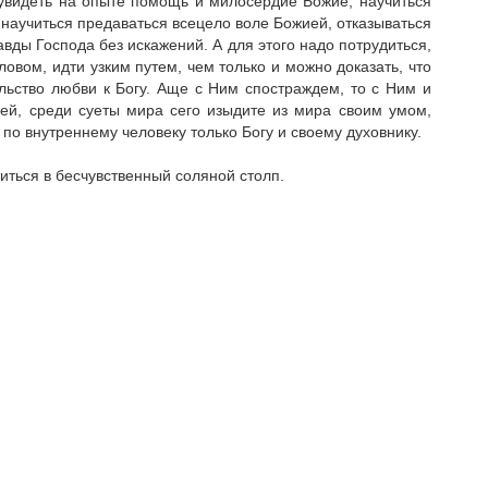
, увидеть на опыте помощь и милосердие Божие, научиться
 научиться предаваться всецело воле Божией, от­казываться
авды Господа без искажений. А для этого надо потрудиться,
ловом, идти узким путем, чем только и можно доказать, что
тельство любви к Богу. Аще с Ним спостраждем, то с Ним и
ней, среди суеты мира сего изыдите из мира своим умом,
 по внутреннему человеку только Богу и своему духовнику.
иться в бесчувственный соляной столп.