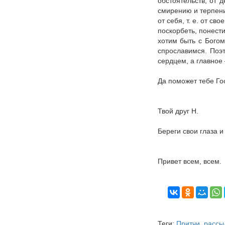
обстоятельств, от 
смирению и терпению
от себя, т. е. от с
поскорбеть, понести
хотим быть с Богом
спрославимся. Поэ
сердцем, а главное 
Да поможет тебе Го
Твой друг Н.
Береги свои глаза и 
Привет всем, всем.
Теги:
Притчи, рассы