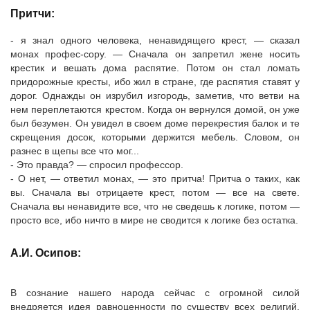
Притчи:
- я знал одного человека, ненавидящего крест, — сказал
монах профес-сору. — Сначала он запретил жене носить
крестик и вешать дома распятие. Потом он стал ломать
придорожные кресты, ибо жил в стране, где распятия ставят у
дорог. Однажды он изрубил изгородь, заметив, что ветви на
нем переплетаются крестом. Когда он вернулся домой, он уже
был безумен. Он увидел в своем доме перекрестия балок и те
скрещения досок, которыми держится мебель. Словом, он
разнес в щепы все что мог...
- Это правда? — спросил профессор.
- О нет, — ответил монах, — это притча! Притча о таких, как
вы. Сначала вы отрицаете крест, потом — все на свете.
Сначала вы ненавидите все, что не сведешь к логике, потом —
просто все, ибо ничто в мире не сводится к логике без остатка.
А.И. Осипов:
В сознание нашего народа сейчас с огромной силой
внедряется идея равноценности по существу всех религий,