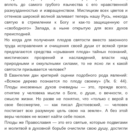
вплоть до самого грубого язычества с его нравственной
разнузданностью и извращенством. Мистицизм всех цветов и
оттенков широкой волной заливает теперь нашу Русь, некогда
святую в стремлении к Богу и как-то защищенную от
«свободного» Запада, а ныне открытую для всех духов
преисподней.
Но когда для получения плодов святости вместо законного
труда исправления и очищения своей души от всякой грязи
предлагаются средства «срывания плода» тайных познаний,
мистических прозрений и наслаждений, власти над
природными и оккультными силами, то не ясно ли к какой
святости призывается человек?
В Евангелии дан критерий оценки подобного рода явлений:
«Всякое дерево познается по плоду своему» (Лк. 6: 44).
Плоды иноземных духов очевидны — это, прежде всего,
отнятие у человека мысли о Боге, о душе, о вечности, о
смысле жизни. Но разве не понятно, что «только с верой в
свое бессмертие, — как писал Достоевский, — человек
постигает всю разумную цель свою на земле». А без этой
веры человек не может найти себе покоя.
Плоды же Православия — это его святые, которые подвигами
и молитвой в духовной борьбе очистили свою душу, достигли