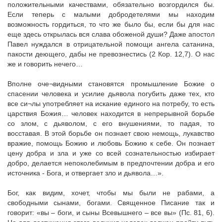
положительными качествами, обязательно возгордился бы.
Если теперь с малыми добродетелями мы находим
возможность гордиться, то что же было бы, если бы для нас
еще здесь открылась вся слава обоженой души? Даже апостол
Павел нуждался в отрицательной помощи ангела сатанина,
пакости деющего, дабы не превознестись (2 Кор. 12,7). О нас
же и говорить нечего…
Вполне оче¬видными становятся промышление Божие о
спасении человека и усилие дьявола погубить даже тех, кто
все си¬лы употребляет на искание единого на потребу, то есть
царствия Божия… человек находится в непрерывной борьбе
со злом, с дьяволом, с его внушениями, то падая, то
восставая. В этой борьбе он познает свою немощь, лукавство
вражие, помощь Божию и любовь Божию к себе. Он познает
цену добра и зла и уже со всей сознательностью избирает
добро, делается непоколебимым в предпочтении добра и его
источника - Бога, и отвергает зло и дьявола…».
Бог, как видим, хочет, чтобы мы были не рабами, а
свободными сынами, богами. Священное Писание так и
говорит: «вы – боги, и сыны Всевышнего – все вы» (Пс. 81, 6).