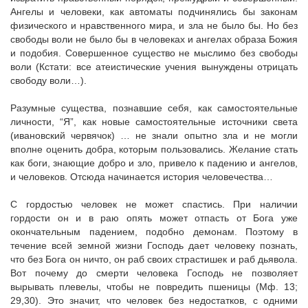
Ангелы и человеки, как автоматы подчинялись бы законам
физического и нравственного мира, и зла не было бы. Но без
свободы воли не было бы в человеках и ангелах образа Божия
и подобия. Совершенное существо не мыслимо без свободы
воли (Кстати: все атеистические учения вынуждены отрицать
свободу воли…).
Разумные существа, познавшие себя, как самостоятельные
личности, “Я”, как новые самостоятельные источники света
(ивановский червячок) … не знали опытно зла и не могли
вполне оценить добра, которым пользовались. Желание стать
как боги, знающие добро и зло, привело к падению и ангелов,
и человеков. Отсюда начинается история человечества…
С гордостью человек не может спастись. При наличии
гордости он и в раю опять может отпасть от Бога уже
окончательным падением, подобно демонам. Поэтому в
течение всей земной жизни Господь дает человеку познать,
что без Бога он ничто, он раб своих страстишек и раб дьявола.
Вот почему до смерти человека Господь не позволяет
вырывать плевелы, чтобы не повредить пшеницы (Мф. 13;
29,30). Это значит, что человек без недостатков, с одними