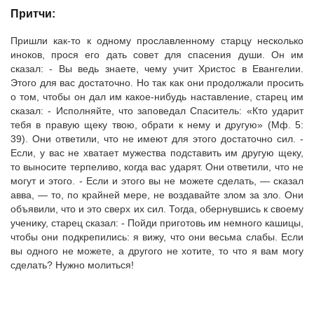
Притчи:
Пришли как-то к одному прославленному старцу несколько
иноков, прося его дать совет для спасения души. Он им
сказал: - Вы ведь знаете, чему учит Христос в Евангелии.
Этого для вас достаточно. Но так как они продолжали просить
о том, чтобы он дал им какое-нибудь наставление, старец им
сказал: - Исполняйте, что заповедал Спаситель: «Кто ударит
тебя в правую щеку твою, обрати к нему и другую» (Мф. 5:
39). Они ответили, что не имеют для этого достаточно сил. -
Если, у вас не хватает мужества подставить им другую щеку,
то выносите терпеливо, когда вас ударят. Они ответили, что не
могут и этого. - Если и этого вы не можете сделать, — сказал
авва, — то, по крайней мере, не воздавайте злом за зло. Они
объявили, что и это сверх их сил. Тогда, обернувшись к своему
ученику, старец сказал: - Пойди приготовь им немного кашицы,
чтобы они подкрепились: я вижу, что они весьма слабы. Если
вы одного не можете, а другого не хотите, то что я вам могу
сделать? Нужно молиться!