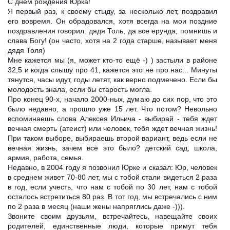
C днём рождения Юрка!
Я первый раз, к своему стыду, за несколько лет, поздравил
его вовремя. Он обрадовался, хотя всегда на мои поздние
поздравления говорил: дядя Толь, да все ерунда, помнишь и
слава Богу! (он часто, хотя на 2 года старш
е, называет меня
дядя Толя)
Мне кажется мы (я, может кто-то ещё -) ) застыли в районе
32,5 и когда слышу про 41, кажется это не про нас... Минуты
тянутся, часы идут, годы летят, как верно подмечено. Если бы
молодость знала, если бы старость могла.
Про конец 90-х, начало 2000-ных, думаю до сих пор, что это
было недавно, а прошло уже 15 лет. Что потом? Невольно
вспоминаешь слова Алексея Ильича - выбирай - тебя ждет
вечная смерть (атеист) или человек, тебя ждет вечная жизнь!
При таком выборе, выбираешь второй вариант, ведь если не
вечная жизнь, зачем всё это было? детский сад, школа,
армия, работа, семья.
Недавно, в 2004 году я позвонил Юрке и сказал: Юр, человек
в среднем живет 70-80 лет, мы с тобой стали видеться 2 раза
в год, если учесть, что нам с тобой по 30 лет, нам с тобой
осталось встретиться 80 раз. В тот год, мы встречались с ним
по 2 раза в месяц (наши жены напряглись даже -))).
Звоните своим друзьям, встречайтесь, навещайте своих
родителей, единственные люди, которые примут тебя