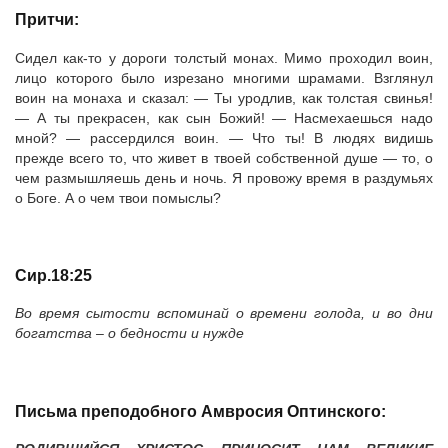
Притчи:
Сидел как-то у дороги толстый монах. Мимо проходил воин,
лицо которого было изрезано многими шрамами. Взглянул
воин на монаха и сказал: — Ты уродлив, как толстая свинья!
— А ты прекрасен, как сын Божий! — Насмехаешься надо
мной? — рассердился воин. — Что ты! В людях видишь
прежде всего то, что живет в твоей собственной душе — то, о
чем размышляешь день и ночь. Я провожу время в раздумьях
о Боге. А о чем твои помыслы?
Сир.18:25
Во время сытости вспоминай о времени голода, и во дни
богатства – о бедности и нужде
Письма преподобного Амвросия Оптинского: