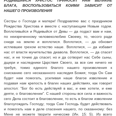
РОДИВШИЙСЯ ХРИСТОС ПРИНОСИТ НАМ ВЕЛИКИЕ
БЛАГА, ВОСПОЛЬЗОВАТЬСЯ КОИМИ ЗАВИСИТ ОТ
НАШЕГО ПРОИЗВОЛЕНИЯ
Сестры о Господе и матери! Поздравляю вас с праздником
Рождества Христова и вместе с наступающим Новым годом.
Воплотивыйся и Родивыйся от Девы — да подаст вам и нам,
по неизреченному человеколюбию Своему, то, чесого ради
сниде на землю и воплотися. Воплотися, — да обновит
истлевшее грехом естество наше. Воплотися, — да избавит
нас от власти мучительства диавола. Воплотися, — да спасет
нас, и не точию да спасет, но и да сотворит нас Себе сыны,
дщери и наследники Царствия Своего, за все сие ничего не
требуя, токмо единого благого нашего произволения к
снисканию сего несказанного наследия Божия; тогда Он Сам
будет нам помогать, усиливая наше благое изволение и
подавая нам крепость в благих наших действиях, как говорит
апостол: "Бог бо есть действуяй в вас, и еже хотети, и еже
деяти, о благоволении". С нашей стороны вся сила и важность
сего Дела состоит в благоволении, то есть в благом изволении
благоугождать Господу; тогда Сам Господь будет действовать
и помогать нам в деле спасения нашего, по сказанному: без
Мене не можете творити ничесоже (Ин. 15: 5). Из всего