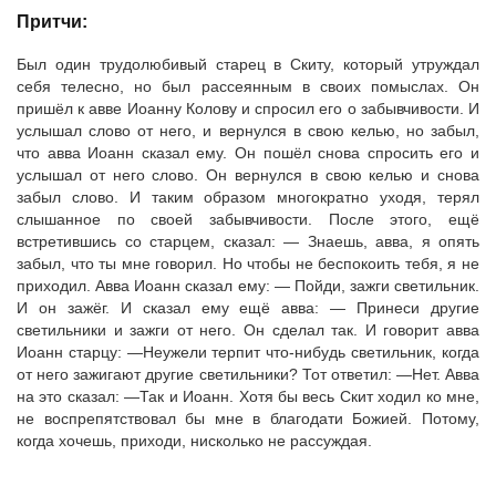
Притчи:
Был один трудолюбивый старец в Скиту, который утруждал
себя телесно, но был рассеянным в своих помыслах. Он
пришёл к авве Иоанну Колову и спросил его о забывчивости. И
услышал слово от него, и вернулся в свою келью, но забыл,
что авва Иоанн сказал ему. Он пошёл снова спросить его и
услышал от него слово. Он вернулся в свою келью и снова
забыл слово. И таким образом многократно уходя, терял
слышанное по своей забывчивости. После этого, ещё
встретившись со старцем, сказал: — Знаешь, авва, я опять
забыл, что ты мне говорил. Но чтобы не беспокоить тебя, я не
приходил. Авва Иоанн сказал ему: — Пойди, зажги светильник.
И он зажёг. И сказал ему ещё авва: — Принеси другие
светильники и зажги от него. Он сделал так. И говорит авва
Иоанн старцу: —Неужели терпит что-нибудь светильник, когда
от него зажигают другие светильники? Тот ответил: —Нет. Авва
на это сказал: —Так и Иоанн. Хотя бы весь Скит ходил ко мне,
не воспрепятствовал бы мне в благодати Божией. Потому,
когда хочешь, приходи, нисколько не рассуждая.