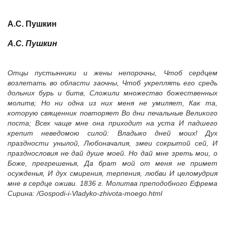
А.С. Пушкин
А.С. Пушкин
Отцы пустынники и жены непорочны, Чтоб сердцем
возлетать во области заочны, Чтоб укреплять его средь
дольних бурь и битв, Сложили множество божественных
молитв; Но ни одна из них меня не умиляет, Как та,
которую священник повторяет Во дни печальные Великого
поста; Всех чаще мне она приходит на уста И падшего
крепит неведомою силой: Владыко дней моих! Дух
праздности унылой, Любоначалия, змеи сокрытой сей, И
празднословия не дай душе моей. Но дай мне зреть мои, о
Боже, прегрешенья, Да брат мой от меня не примет
осужденья, И дух смирения, терпения, любви И целомудрия
мне в сердце оживи. 1836 г. Молитва преподобного Ефрема
Сирина: /Gospodi-i-Vladyko-zhivota-moego.html