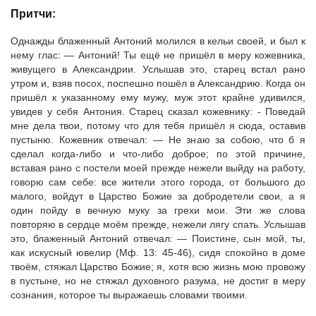
Притчи:
Однажды блаженный Антоний молился в кельи своей, и был к
нему глас: — Антоний! Ты ещё не пришёл в меру кожевника,
живущего в Александрии. Услышав это, старец встал рано
утром и, взяв посох, поспешно пошёл в Александрию. Когда он
пришёл к указанному ему мужу, муж этот крайне удивился,
увидев у себя Антония. Старец сказал кожевнику: - Поведай
мне дела твои, потому что для тебя пришёл я сюда, оставив
пустыню. Кожевник отвечал: — Не знаю за собою, что б я
сделал когда-либо и что-либо доброе; по этой причине,
вставая рано с постели моей прежде нежели выйду на работу,
говорю сам себе: все жители этого города, от большого до
малого, войдут в Царство Божие за добродетели свои, а я
один пойду в вечную муку за грехи мои. Эти же слова
повторяю в сердце моём прежде, нежели лягу спать. Услышав
это, блаженный Антоний отвечал: — Поистине, сын мой, ты,
как искусный ювелир (Мф. 13: 45-46), сидя спокойно в доме
твоём, стяжал Царство Божие; я, хотя всю жизнь мою провожу
в пустыне, но не стяжал духовного разума, не достиг в меру
сознания, которое ты выражаешь словами твоими.