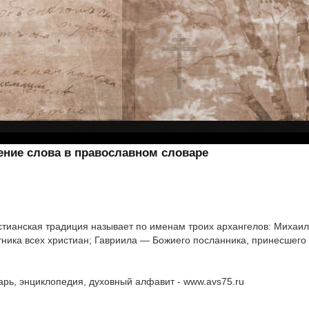
чение слова в православном словаре
стианская традиция называет по именам троих архангелов: Михаил
тника всех христиан; Гавриила — Божиего посланника, принесшего
рь, энциклопедия, духовный алфавит - www.avs75.ru