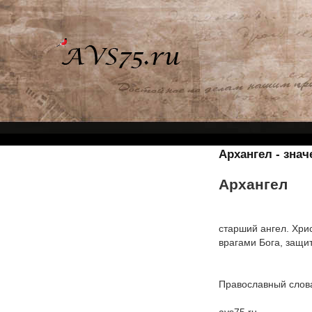
Архангел - зна
Архангел
старший ангел. Хри
врагами Бога, защи
Православный слова
avs75.ru