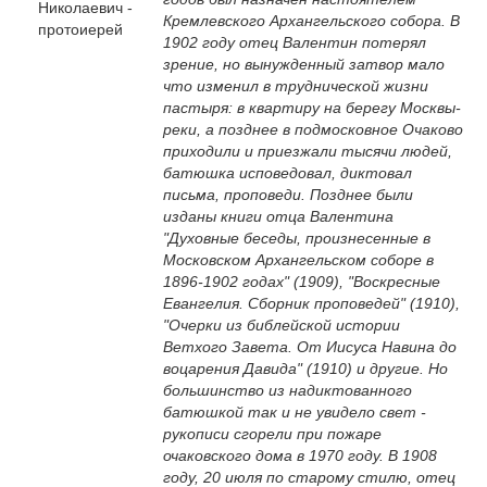
Кремлевского Архангельского собора. В
1902 году отец Валентин потерял
зрение, но вынужденный затвор мало
что изменил в труднической жизни
пастыря: в квартиру на берегу Москвы-
реки, а позднее в подмосковное Очаково
приходили и приезжали тысячи людей,
батюшка исповедовал, диктовал
письма, проповеди. Позднее были
изданы книги отца Валентина
"Духовные беседы, произнесенные в
Московском Архангельском cоборе в
1896-1902 годах" (1909), "Воскресные
Евангелия. Сборник проповедей" (1910),
"Очерки из библейской истории
Ветхого Завета. От Иисуса Навина до
воцарения Давида" (1910) и другие. Но
большинство из надиктованного
батюшкой так и не увидело свет -
рукописи сгорели при пожаре
очаковского дома в 1970 году. В 1908
году, 20 июля по старому стилю, отец