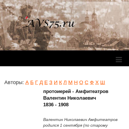
Перек
Навига
Авторы:
А
Б
Г
Д
Е
З
И
К
Л
М
Н
О
С
Ф
Х
Ш
протоиерей - Амфитеатров
Валентин Николаевич
1836 - 1908
Валентин Николаевич Амфитеатров
родился 1 сентября (по старому