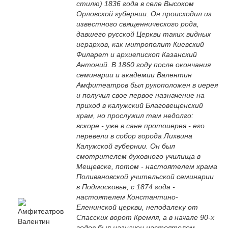
стилю) 1836 года в селе Высоком
Орловской губернии. Он происходил из
известного священнического рода,
давшего русской Церкви таких видных
иерархов, как митрополит Киевский
Филарет и архиепископ Казанский
Антоний. В 1860 году после окончания
семинарии и академии Валентин
Амфитеатров был рукоположен в иерея
и получил свое первое назначение на
приход в калужский Благовещенский
храм, но прослужил там недолго:
вскоре - уже в сане протоиерея - его
перевели в собор города Лихвина
Калужской губернии. Он был
смотрителем духовного училища в
Мещевске, потом - настоятелем храма
Поливановской учительской семинарии
в Подмосковье, с 1874 года -
настоятелем Константино-
Еленинской церкви, неподалеку от
Спасских ворот Кремля, а в начале 90-х
годов был назначен настоятелем