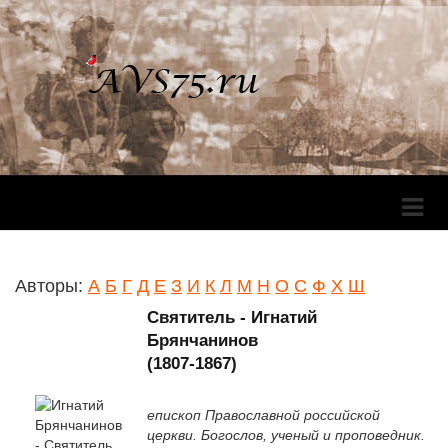
Перек
Навига
Авторы:
А
Б
Г
Д
Е
З
И
К
Л
М
Н
О
С
Ф
Х
Ш
Святитель - Игнатий
Брянчанинов
(1807-1867)
епископ Православной российской
церкви. Богослов, ученый и проповедник.