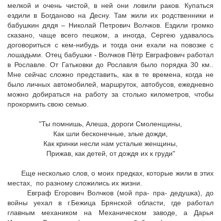
мелкой и очень чистой, в ней они ловили раков. Купаться
ездили в Богданово на Десну. Там жили их родственники и
бабушкин дядя – Николай Петрович Волчков. Ездили громко
сказано, чаще всего пешком, а иногда, Сергею удавалось
договориться с кем-нибудь и тогда они ехали на повозке с
лошадьми. Отец бабушки - Волчков Пётр Евграфович работал
в Рославле. От Гатьковки до Рославля было порядка 30 км..
Мне сейчас сложно представить, как в те времена, когда не
было личных автомобилей, маршруток, автобусов, ежедневно
можно добираться на работу за столько километров, чтобы
прокормить свою семью.
"Ты помнишь, Алеша, дороги Смоленщины,
Как шли бесконечные, злые дожди,
Как кринки несли нам усталые женщины,
Прижав, как детей, от дождя их к груди"
Еще несколько слов, о моих предках, которые жили в этих
местах, по разному сложились их жизни.
Евграф Егорович Волчков (мой пра- пра- дедушка), до
войны уехал в г.Бежица Брянской области, где работал
главным механиком на Механическом заводе, а Дарья