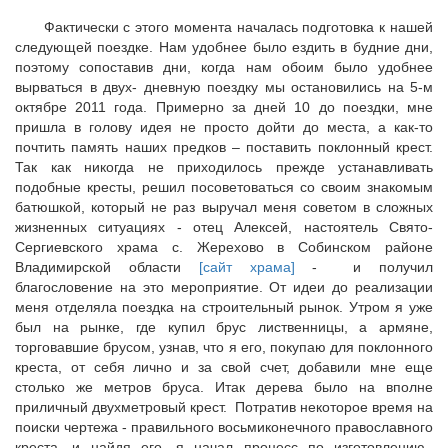
Фактически с этого момента началась подготовка к нашей
следующей поездке. Нам удобнее было ездить в будние дни,
поэтому сопоставив дни, когда нам обоим было удобнее
вырваться в двух- дневную поездку мы остановились на 5-м
октябре 2011 года. Примерно за дней 10 до поездки, мне
пришла в голову идея не просто дойти до места, а как-то
почтить память наших предков – поставить поклонный крест.
Так как никогда не приходилось прежде устанавливать
подобные кресты, решил посоветоваться со своим знакомым
батюшкой, который не раз выручал меня советом в сложных
жизненных ситуациях - отец Алексей, настоятель Свято-
Сергиевского храма с. Жерехово в Собинском районе
Владимирской области
[сайт храма]
- и получил
благословение на это мероприятие. От идеи до реализации
меня отделяла поездка на строительный рынок. Утром я уже
был на рынке, где купил брус лиственницы, а армяне,
торговавшие брусом, узнав, что я его, покупаю для поклонного
креста, от себя лично и за свой счет, добавили мне еще
столько же метров бруса. Итак дерева было на вполне
приличный двухметровый крест. Потратив некоторое время на
поиски чертежа - правильного восьмиконечного православного
креста, и найдя его, я начал процесс по изготовлению.