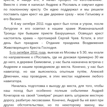
Вместе с этим я написал Андрею в Рославль и озвучил идею
по поклонному кресту. Он идею поддержал и мы решили
поставить один крест на две деревни сразу - мою Гатьковку и
его Васино.
К 4-му октября 2011 года крест был готов и утром, после
Литургии я его освятил в нашем храме Живоначальной
Троицы при бывшем приюте Бахрушиных. Освящал крест
настоятель храма – протоиерей Сергей Чуев. Кстати, в этот
день был праздник - Отдание праздника Воздвижения
Животворящего Креста Господня.
5-го октября 2011 года
, выехав из Москвы в 5:30, мы ехали
по направлению к г.Рославль, где не доезжая примерно 30 км
до него, в деревне Екимовичи, у нас была назначена встреча с
Андреем и нашим проводником до места. Конечно, у нас был
навигатор, но как выяснилось опытным путём, Алексей
Дёмочкин, наш проводник, в этих местах надёжнее любого
навигатора.
Началась подготовка к выходу до места, для того, чтобы
наш поход был особенно полным событиями Андрей
Кочегаров на своей "семёрке" решил взять штурмом местную
дорогу, разбитую лесовозами. Конечно, Андрей бы её взял при
других обстоятельствах, но по некоторому закону, мы