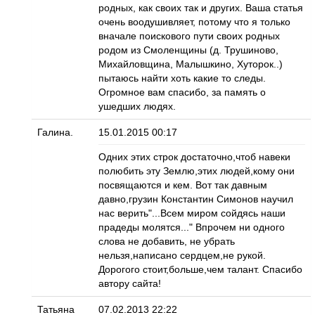
родных, как своих так и других. Ваша статья
очень воодушивляет, потому что я только
вначале поискового пути своих родных
родом из Смоленщины (д. Трушиново,
Михайловщина, Малышкино, Хуторок..)
пытаюсь найти хоть какие то следы.
Огромное вам спасибо, за память о
ушедших людях.
Галина.
15.01.2015 00:17
Одних этих строк достаточно,чтоб навеки
полюбить эту Землю,этих людей,кому они
посвящаются и кем. Вот так давным
давно,грузин Константин Симонов научил
нас верить"...Всем миром сойдясь наши
прадеды молятся..." Впрочем ни одного
слова не добавить, не убрать
нельзя,написано сердцем,не рукой.
Дорогого стоит,больше,чем талант. Спасибо
автору сайта!
Татьяна
07.02.2013 22:22