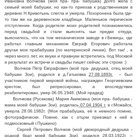
Ивановна Волчкова (моя пра- пра- бабушка) долго жила с
семьей моей бабушки, но как-то приехав к родственникам в
деревню Н.Кривотынь слегла и умерла. Похоронена была где-
то там же на деревенском кладбище. Маленькое лирическое
отступление. Когда родители моих родителей познакомились
перед свадьбой и стали выяснять чьи предки откуда,
выяснилось, что на том механическом заводе в г.Бежицы, где
работал главным механиком Евграф Егорович работала
другая моя прабабушка (по материнской линии). Вот так! , а
через много лет, их внуки и правнуки встретились под Москвой
и результат их встречи и свадьбы пишет сейчас эти строки :)
Волчков Пётр Евграфович (мой пра- дедушка, отец моей
бабушки Зои), родился в д.Гатьковка
27.08.1893г.
– был
участником первой мировой войны, награжден Георгиевским
крестом, был репрессирован, а впоследствии
реабилитирован, умер 06.05.1948. (Мой прадед)
Волчкова (Русакова) Мария Акимовна (моя пра- бабушка -
мама моей бабушки Зои), родилась
07.04.1904 г.
в г.Можайск,
умерла 28.06.1982г. (Моя прабабушка, её я немного помню,
фотографически. Помню, как с отцом приезжал к ней в
подмосковный г.Пушкино)
Сергей Петрович Волчков (мой двоюродный дедушка -
родной брат моей бабушки Зои), родился
28.03.1922г.
–