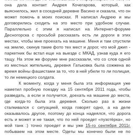
она дала контакт Андрея Кочегарова, который, как
выяснилось, жил в соседней деревне Васино и сказала, что он
может помочь в моих поисках. Я написал Андрею и мы
договорились сходить на это место при удобном случае.
Параллельно с этим я написал на Интернет-форуме
Десногорска с просьбой рассказать есть ли дороги в этих
местах, чтобы мне проехать на машине. Меня и там спустили
на землю, скинув такие фото тех мест и дорог, что мой джип -
паркетник бы встал еще на выезде с МКАД, узнав куда я его
тащу. На этом же форуме мне рассказали, что со слов одной
из местных жительниц, деревня Гатьковка была сожжена во
время войны фашистами за то, что в ней убили то ли полицая,
то ли немецкого солдата.
К моменту, когда у меня была эта информация уже
наметил пробную поездку на 15 сентября 2011 года, чтобы
разведать, а если и получится, доехать на машине до места,
где когда-то была эта деревня. Сколько раз в жизни
сталкивался с ситуацией, когда говорят одно, а на деле
оказывалось другое, поэтому до конца надеялся, что дорога
есть и может и не такая, что по ней проедет «пузотёрка», но
мой танк :) точно проедет и мы уже
15-го сентября 2011г.
побываем на этом месте. Одеты мы конечно были не по