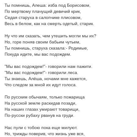
Ты помнишь, Алеша: изба под Борисовом,
По мертвому плачущий девичий крик,
Седая старуха в салопчике плисовом,
Весь в белом, как на смерть одетый, старик.
Ну что им сказать, чем утешить могли мы их?
Но, горе поняв своим бабьим чутьем,
Ты помнишь, старуха сказала:- Родимые,
Покуда идите, мы вас подождем.
"Мы вас подождем!"- говорили нам пажити.
"Мы вас подождем!"- говорили леса.
Ты знаешь, Алёша, ночами мне кажется,
Что следом за мной их идут голоса.
По русским обычаям, только пожарища
На русской земле раскидав позади,
На наших глазах умирают товарищи,
По-русски рубаху рванув на груди.
Нас пули с тобою пока еще милуют.
Но, трижды поверив, что жизнь уже вся,