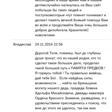
детямслучайно наткнулась на Ваш сайт
побольше бы таких людей и
поступковкоторые чтут помнят понимают и
делают память вечной Божьей помощи Вам
во всём и продолжайте Ваше очеь большое
доброе делоАнгела ХранителяС
новолетием
Владислав
24.11.2016 22:56
Дорогой Толя, племяш, был до глубины
души тронут, что из нашей родни, кто то
сделал такое большое дело, проделал
такой большой путь к ПАМЯТИ ПРЕДКОВ !
Я горжусь тобой ! Ты правильно живёшь,
дай тебе Бог... Если найдёшь силы,
возможности...., найти на Бряньщине
могилу нашего деда, прадеда Ховина
Адольфа Михайловича, дважды кавалера
Ордена Красного Знамени, разведчика, я с
удовольствием присоединюсь к поиску, что
мне до этого не удалось, так как мне