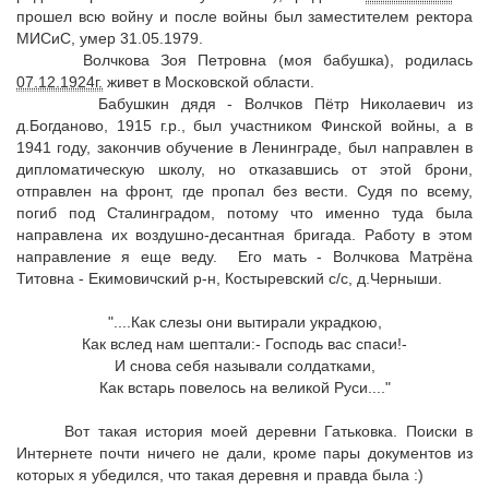
прошел всю войну и после войны был заместителем ректора
МИСиС, умер 31.05.1979.
Волчкова Зоя Петровна (моя бабушка), родилась
07.12.1924г.
живет в Московской области.
Бабушкин дядя - Волчков Пётр Николаевич из
д.Богданово, 1915 г.р., был участником Финской войны, а в
1941 году, закончив обучение в Ленинграде, был направлен в
дипломатическую школу, но отказавшись от этой брони,
отправлен на фронт, где пропал без вести. Судя по всему,
погиб под Сталинградом, потому что именно туда была
направлена их воздушно-десантная бригада. Работу в этом
направление я еще веду. Его мать - Волчкова Матрёна
Титовна - Екимовичский р-н, Костыревский с/с, д.Черныши.
"....Как слезы они вытирали украдкою,
Как вслед нам шептали:- Господь вас спаси!-
И снова себя называли солдатками,
Как встарь повелось на великой Руси...."
Вот такая история моей деревни Гатьковка. Поиски в
Интернете почти ничего не дали, кроме пары документов из
которых я убедился, что такая деревня и правда была :)