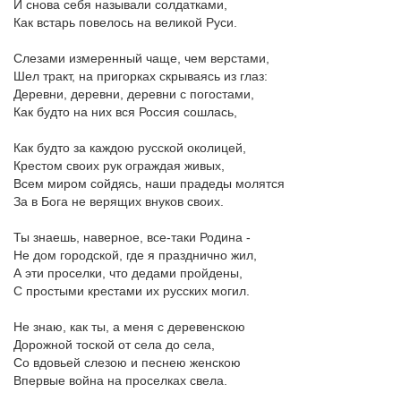
И снова себя называли солдатками,
Как встарь повелось на великой Руси.
Слезами измеренный чаще, чем верстами,
Шел тракт, на пригорках скрываясь из глаз:
Деревни, деревни, деревни с погостами,
Как будто на них вся Россия сошлась,
Как будто за каждою русской околицей,
Крестом своих рук ограждая живых,
Всем миром сойдясь, наши прадеды молятся
За в Бога не верящих внуков своих.
Ты знаешь, наверное, все-таки Родина -
Не дом городской, где я празднично жил,
А эти проселки, что дедами пройдены,
С простыми крестами их русских могил.
Не знаю, как ты, а меня с деревенскою
Дорожной тоской от села до села,
Со вдовьей слезою и песнею женскою
Впервые война на проселках свела.