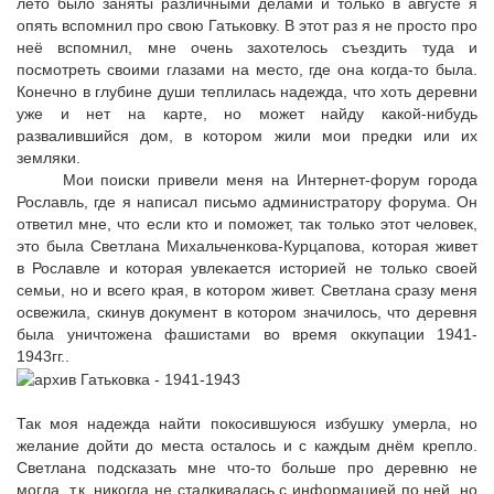
лето было заняты различными делами и только в августе я
опять вспомнил про свою Гатьковку. В этот раз я не просто про
неё вспомнил, мне очень захотелось съездить туда и
посмотреть своими глазами на место, где она когда-то была.
Конечно в глубине души теплилась надежда, что хоть деревни
уже и нет на карте, но может найду какой-нибудь
развалившийся дом, в котором жили мои предки или их
земляки.
Мои поиски привели меня на Интернет-форум города
Рославль, где я написал письмо администратору форума. Он
ответил мне, что если кто и поможет, так только этот человек,
это была Светлана Михальченкова-Курцапова, которая живет
в Рославле и которая увлекается историей не только своей
семьи, но и всего края, в котором живет. Светлана сразу меня
освежила, скинув документ в котором значилось, что деревня
была уничтожена фашистами во время оккупации 1941-
1943гг..
Так моя надежда найти покосившуюся избушку умерла, но
желание дойти до места осталось и с каждым днём крепло.
Светлана подсказать мне что-то больше про деревню не
могла, т.к. никогда не сталкивалась с информацией по ней, но