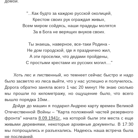
домой.
"...Как будто за каждою русской околицей,
Крестом своих рук ограждая живых,
Всем миром сойдясь, наши прадеды молятся
За в Бога не верящих внуков своих.
Ты знаешь, наверное, все-таки Родина -
Не дом городской, где я празднично жил,
А эти проселки, что дедами пройдены,
С простыми крестами их русских могил...."
Хоть лес и лиственный, но темнеет сейчас быстро и надо
было засветло из леса выйти, что у нас успешно и получилось.
Дорога обратно заняла всего 1 час 20 минут. Не знаю сколько
мы прошли по километражу, но ощущение было, что всего
вышло порядка 10км..
Дойдя до машин я подарил Андрею карту времен Великой
Отечественной Войны – "Карта положений частей резервного
фронта" начата
8.09.1941г.
, на которой были эти места с еще
живыми деревнями, некоторые архивные документы. В 17:30
мы попрощались и разъехались. Надеюсь наша встреча была
не последней.