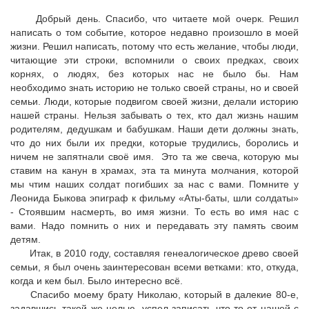
Добрый день. Спасибо, что читаете мой очерк. Решил
написать о том событие, которое недавно произошло в моей
жизни. Решил написать, потому что есть желание, чтобы люди,
читающие эти строки, вспомнили о своих предках, своих
корнях, о людях, без которых нас не было бы. Нам
необходимо знать историю не только своей страны, но и своей
семьи. Люди, которые подвигом своей жизни, делали историю
нашей страны. Нельзя забывать о тех, кто дал жизнь нашим
родителям, дедушкам и бабушкам. Наши дети должны знать,
что до них были их предки, которые трудились, боролись и
ничем не запятнали своё имя. Это та же свеча, которую мы
ставим на канун в храмах, эта та минута молчания, которой
мы чтим наших солдат погибших за нас с вами. Помните у
Леонида Быкова эпиграф к фильму «Аты-баты, шли солдаты»
- Стоявшим насмерть, во имя жизни. То есть во имя нас с
вами. Надо помнить о них и передавать эту память своим
детям.
Итак, в 2010 году, составляя генеалогическое древо своей
семьи, я был очень заинтересован всеми ветками: кто, откуда,
когда и кем был. Было интересно всё.
Спасибо моему брату Николаю, который в далекие 80-е,
задавшись такой же целью, успел записать что-то от нашей с