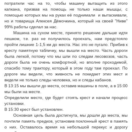
потратили час на то, чтобы машину вытащить из этого
капкана, призвав на помощь не только наши мышцы, с
помощью которых мы на руках её поднимали и вытаскивали,
но и товарища Алексея Дёмочкина, который на своей "Ниве"
99% работы сделал за нас.
Машина на сухом месте, принято решение дальше идти
пешком, т.е. раз не получилось проехать, нам предстояло
пройти лишние 1-1,5 км до места. Нас это не пугало. Прибив к
кресту памятную табличку, мы вышли на место. Часть дороги
была легкой, потому что мы шли по следам лесовозов, часть
дороги была не очень комфортной, но вполне проходимой,
спасибо тому трактору, который в этом году там проехал. По
дороге мы видели, что живность не покидает этих мест и
видели не только следы человека, но и следы кабанов.
В 13:15 мы вышли до места, оставив машины в поле, а в 15:00
мы были на месте.
Определили место, где будет стоять крест и начали процесс
установки.
В 15:30 крест был установлен.
Основная цель была достигнута, мы дошли до места, мы
почтили память предков, установив поклонный крест в память
о них. Оставалось время на небольшой перекус и дорогу