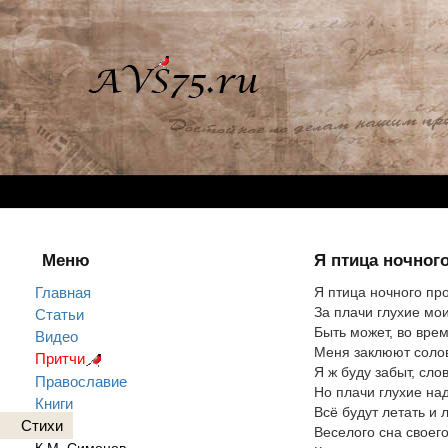
Меню
Я птица ночног
Главная
Я птица ночного пр
За плачи глухие мои
Статьи
Быть может, во вре
Видео
Меня заклюют соло
Притчи
Я ж буду забыт, слов
Православие
Но плачи глухие на
Книги
Всё будут летать и 
Стихи
Веселого сна своего
К.М. Симонов