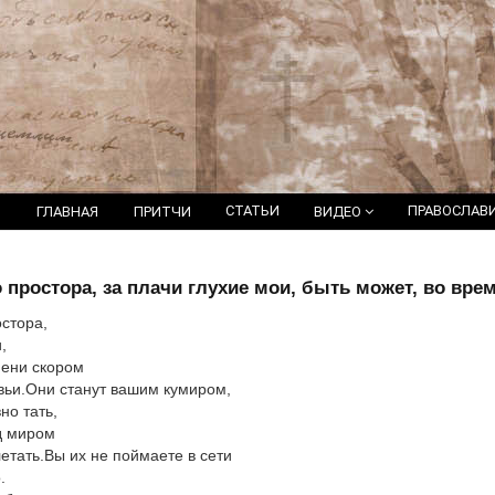
СТАТЬИ
ПРАВОСЛАВ
ГЛАВНАЯ
ПРИТЧИ
ВИДЕО
о простора, за плачи глухие мои, быть может, во вр
остора,
,
мени скором
вьи.Они станут вашим кумиром,
но тать,
д миром
летать.Вы их не поймаете в сети
.