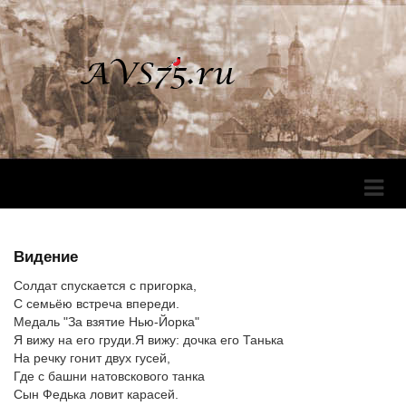
Перек
Навига
Видение
Солдат спускается с пригорка,
С семьёю встреча впереди.
Медаль "За взятие Нью-Йорка"
Я вижу на его груди.Я вижу: дочка его Танька
На речку гонит двух гусей,
Где с башни натовскового танка
Сын Федька ловит карасей.