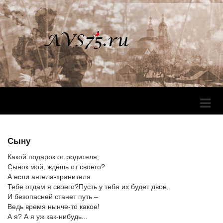
Перек
Навига
Сыну
Какой подарок от родителя,
Сынок мой, ждёшь от своего?
А если ангела-хранителя
Тебе отдам я своего?Пусть у тебя их будет двое,
И безопасней станет путь –
Ведь время нынче-то какое!
А я? А я уж как-нибудь...