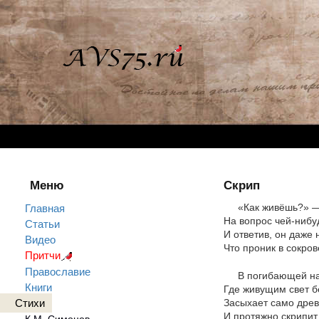
Меню
Скрип
«Как живёшь?» —
Главная
На вопрос чей-нибу
Статьи
И ответив, он даже н
Видео
Что проник в сокров
Притчи
Православие
В погибающей н
Книги
Где живущим свет б
Стихи
Засыхает само древ
И протяжно скрипит
К.М. Симонов