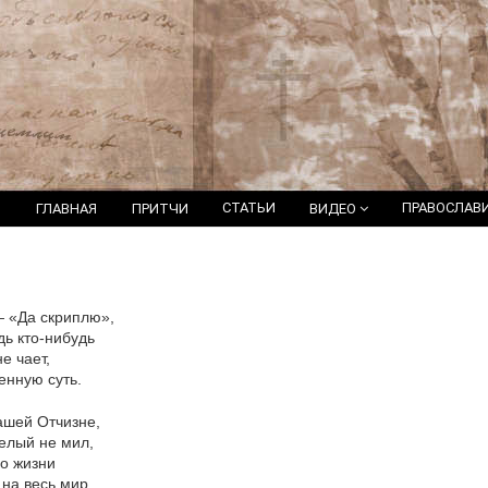
СТАТЬИ
ПРАВОСЛАВ
ГЛАВНАЯ
ПРИТЧИ
ВИДЕО
 «Да скриплю»,
дь кто-нибудь
е чает,
енную суть.
ашей Отчизне,
елый не мил,
о жизни
 на весь мир