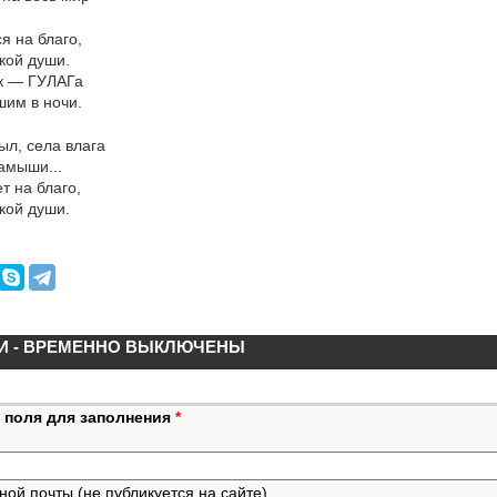
я на благо,
кой души.
ак — ГУЛАГа
им в ночи.
ыл, села влага
амыши...
т на благо,
кой души.
И - ВРЕМЕННО ВЫКЛЮЧЕНЫ
 поля для заполнения
*
ной почты (не публикуется на сайте)