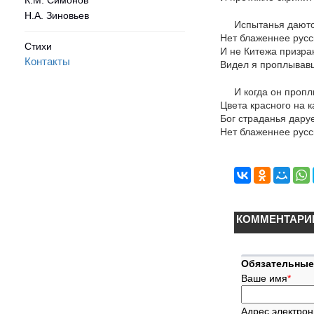
Н.А. Зиновьев
Испытанья даютс
Нет блаженнее русс
Стихи
И не Китежа призр
Контакты
Видел я проплывавш
И когда он пропл
Цвета красного на к
Бог страданья даруе
Нет блаженнее русс
КОММЕНТАРИ
Обязательные
Ваше имя
*
Адрес электрон