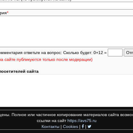
ария
*
омментария ответьте на вопрос: Сколько будет: 0+12 =
а сайте публикуются только после модерации)
посетителей сайта
щены. Полное или частичное копирование материалов сайта возмож
ссылки на сайт
https://avs75.ru
Контакты
|
Cookies
|
|