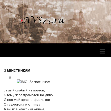
Перек
Навига
Завистникам
Я
самый слабый из поэтов,
К тому ж безграмотен на диво.
И нос мой красно-фиолетов
От самогона и от пива.
А вы все классики живые,