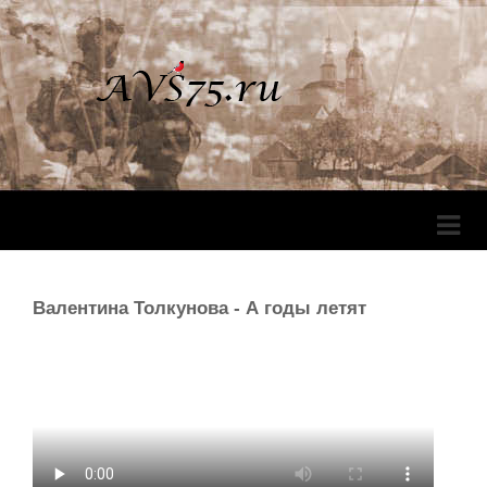
Перек
Навига
Валентина Толкунова - А годы летят