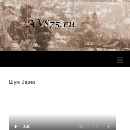
Перек
Навига
Шум берез