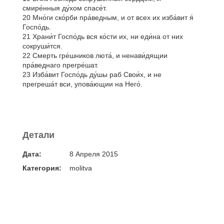
смире́нныя ду́хом спасе́т.
20 Мно́ги ско́рби пра́ведным, и от всех их изба́вит я́
Госпо́дь.
21 Храни́т Госпо́дь вся ко́сти их, ни еди́на от них
сокруши́тся.
22 Смерть гре́шников люта́, и ненави́дящии
пра́веднаго прегре́шат.
23 Изба́вит Госпо́дь ду́шы раб Свои́х, и не
прегреша́т вси, упова́ющии на Него́.
Детали
Дата:
8 Апреля 2015
Категория:
molitva