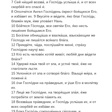
7 Сей ни́щий воззва́, и Госпо́дь услы́ша и́, и от всех
скорбе́й его спасе́ и́.
8 Ополчи́тся Ангел Госпо́день о́крест боя́щихся Его,
и изба́вит их. 9 Вкуси́те и ви́дите, я́ко благ Госпо́дь;
блаже́н муж, и́же упова́ет Нань.
10 Бо́йтеся Го́спода, вси святи́и Его, я́ко несть
лише́ния боя́щымся Его.
11 Бога́тии обнища́ша и взалка́ша, взыска́ющии же
Го́спода не лиша́тся вся́каго бла́га.
12 Прииди́те, ча́да, послу́шайте мене́, стра́ху
Госпо́дню научу́ вас.
13 Кто́ есть челове́к хотя́й живо́т, любя́й дни ви́дети
бла́ги?
14 Удержи́ язы́к твой от зла, и устне́ твои́, е́же не
глаго́лати льсти.
15 Уклони́ся от зла и сотвори́ бла́го. Взыщи́ ми́ра, и
пожени́ и́.
16 о́чи Госпо́дни на пра́ведныя, и у́ши Его в моли́тву
их.
17 Лице́ же Госпо́дне, на творя́щыя зла́я, е́же
потреби́ти от земли́ па́мять их.
18 Воззва́ша пра́веднии, и Госпо́дь услы́ша их, и от
всех скорбе́й их изба́ви их.
19 Близ Госпо́дь сокруше́нных се́рдцем, и