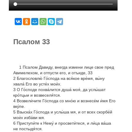
Псалом 33
1 Псалом Давиду, внегда измени лице свое пред
Авимелехом, и отпусти его, и отъиде, 33
2 Благословлю́ Го́спода на вся́кое вре́мя, вы́ну
хвала́ Его во усте́х мои́х.
3 О Го́споде похва́лится душа́ моя́, да услы́шат
кро́тцыи и возвеселя́тся.
4 Возвели́чите Го́спода со мно́ю и вознесе́м и́мя Его
вку́пе.
5 Взыска́х Го́спода и услы́ша мя, и от всех скорбе́й
мои́х изба́ви мя.
6 Приступи́те к Нему́ и просвети́теся, и ли́ца ва́ша
не постыдя́тся.