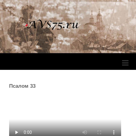
Перек
Навига
Псалом 33