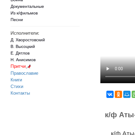
Документальные
Из к/фильмов
Песни
Исполнители:
Д. Хворостовский
В. Высоцкий
Е. Дятлов
Н. Анисимов
Притчи
Православие
Книги
Стихи
Контакты
к/ф Аты
к/ф Аты