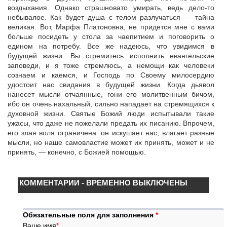
воздыхания. Однако страшновато умирать, ведь дело-то
небывалое. Как будет душа с телом разлучаться — тайна
великая. Вот, Марфа Платоновна, не придется мне с вами
больше посидеть у стола за чаепитием и поговорить о
едином на потребу. Все же надеюсь, что увидимся в
будущей жизни. Вы стремитесь исполнить евангельские
заповеди, и я тоже стремлюсь, а немощи как человеки
сознаем и каемся, и Господь по Своему милосердию
удостоит нас свидания в будущей жизни. Когда дьявол
нанесет мысли отчаянные, гони его молитвенным бичом,
ибо он очень нахальный, сильно нападает на стремящихся к
духовной жизни. Святые Божий люди испытывали такие
ужасы, что даже не пожелали предать их писанию. Впрочем,
его злая воля ограничена: он искушает нас, влагает разные
мысли, но наше самовластие может их принять, может и не
принять, — конечно, с Божией помощью.
КОММЕНТАРИИ - ВРЕМЕННО ВЫКЛЮЧЕНЫ
Обязательные поля для заполнения
*
Ваше имя
*