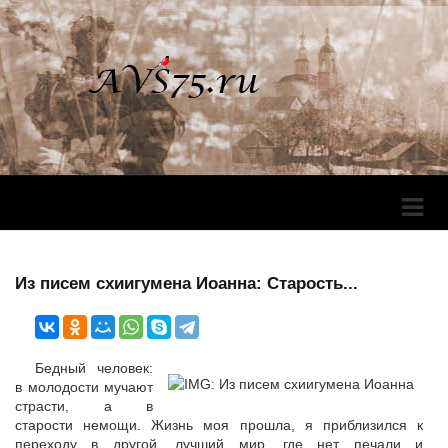
Перек
Навига
Из писем схиигумена Иоанна: Старость...
Бедный человек:
в молодости мучают
страсти, а в
старости немощи. Жизнь моя прошла, я приблизился к
переходу в другой, лучший мир, где нет печали и