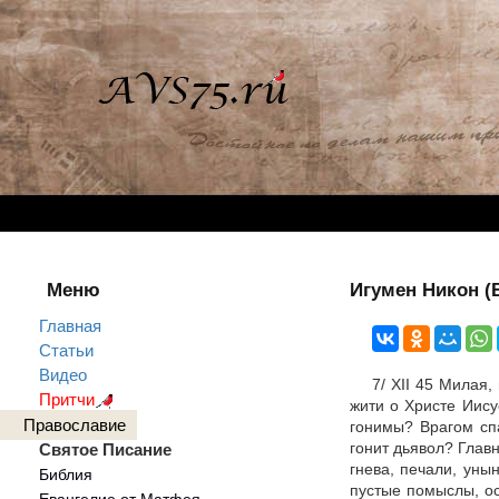
Меню
Игумен Никон (
Главная
Статьи
Видео
7/ ХII 45 Милая
Притчи
жити о Христе Иису
Православие
гонимы? Врагом сп
гонит дьявол? Глав
Святое Писание
гнева, печали, уны
Библия
пустые помыслы, о
Евангелие от Матфея