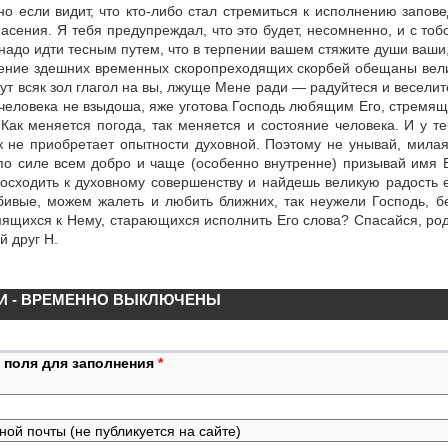
о если видит, что кто-либо стал стремиться к исполнению запов
пасения. Я тебя предупреждал, что это будет, несомненно, и с тоб
 надо идти тесным путем, что в терпении вашем стяжите души ваши
пение здешних временных скоропреходящих скорбей обещаны велик
кут всяк зол глагол на вы, лжуще Мене ради — радуйтеся и веселит
человека не взыдоша, яже уготова Господь любящим Его, стремящим
Как меняется погода, так меняется и состояние человека. И у т
 не приобретает опытности духовной. Поэтому не унывай, милая
по силе всем добро и чаще (особенно внутренне) призывай имя Б
осходить к духовному совершенству и найдешь великую радость е
ивые, можем жалеть и любить ближних, так неужели Господь, б
ящихся к Нему, старающихся исполнить Его слова? Спасайся, род
й друг Н.
И - ВРЕМЕННО ВЫКЛЮЧЕНЫ
 поля для заполнения
*
ной почты (не публикуется на сайте)