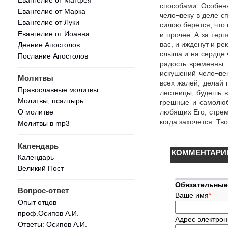
способами. Особенн
Евангелие от Марка
чело¬веку в деле с
Евангелие от Луки
силою берется, что
Евангелие от Иоанна
и прочее. А за тер
вас, и ижденут и ре
Деяние Апостолов
слыша и на сердце 
Послание Апостолов
радость временны. 
искушений чело¬век
Молитвы
всех жалей, делай 
Православные молитвы
лестницы, будешь в
Молитвы, псалтырь
грешные и самолюб
любящих Его, стрем
О молитве
когда захочется. Тво
Молитвы в mp3
Календарь
КОММЕНТАРИ
Календарь
Великий Пост
Обязательные
Вопрос-ответ
Ваше имя
*
Опыт отцов
проф.Осипов А.И.
Адрес электрон
Ответы: Осипов А.И.