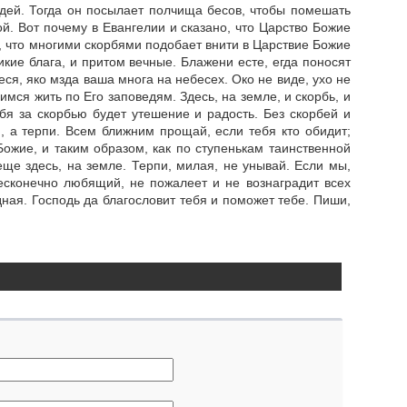
едей. Тогда он посылает полчища бесов, чтобы помешать
ой. Вот почему в Евангелии и сказано, что Царство Божие
, что многими скорбями подобает внити в Царствие Божие
ие блага, и притом вечные. Блажени есте, егда поносят
еся, яко мзда ваша многа на небесех. Око не виде, ухо не
ся жить по Его заповедям. Здесь, на земле, и скорбь, и
ебя за скорбью будет утешение и радость. Без скорбей и
, а терпи. Всем ближним прощай, если тебя кто обидит;
ожие, и таким образом, как по ступенькам таинственной
ще здесь, на земле. Терпи, милая, не унывай. Если мы,
есконечно любящий, не пожалеет и не вознаградит всех
ная. Господь да благословит тебя и поможет тебе. Пиши,