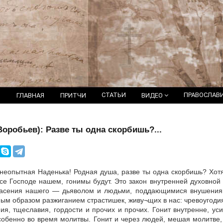
СТАТЬИ
ПРАВОСЛАВ
ГЛАВНАЯ
ПРИТЧИ
ВИДЕО
Воробьев): Разве ты одна скорбишь?...
, неопытная Наденька! Родная душа, разве ты одна скорбишь? Хот
се Господе нашем, гонимы будут. Это закон внутренней духовной 
асения нашего — дьяволом и людьми, поддающимися внушениям
ным образом разжиганием страстишек, живу¬щих в нас: чревоугод
ния, тщеславия, гордости и прочих и прочих. Гонит внутренне, ус
собенно во время молитвы. Гонит и через людей, мешая молитве