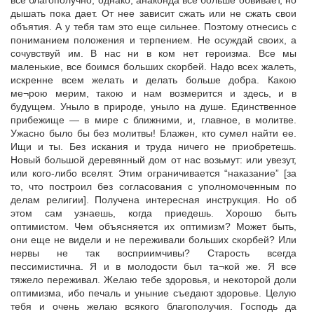
все благополучно, однако, анаконда все больше обвивает, но
дышать пока дает. От нее зависит сжать или не сжать свои
объятия. А у тебя там это еще сильнее. Поэтому отнесись с
пониманием положения и терпением. Не осуждай своих, а
сочувствуй им. В нас ни в ком нет героизма. Все мы
маленькие, все боимся больших скорбей. Надо всех жалеть,
искренне всем желать и делать больше добра. Какою
ме¬рою мерим, такою и нам возмерится и здесь, и в
будущем. Уныло в природе, уныло на душе. Единственное
прибежище — в мире с ближними, и, главное, в молитве.
Ужасно было бы без молитвы! Блажен, кто сумел найти ее.
Ищи и ты. Без искания и труда ничего не приобретешь.
Новый большой деревянный дом от нас возьмут: или увезут,
или кого-либо вселят. Этим ограничивается “наказание” [за
то, что построил без согласования с уполномоченным по
делам религии]. Получена интересная инструкция. Но об
этом сам узнаешь, когда приедешь. Хорошо быть
оптимистом. Чем объясняется их оптимизм? Может быть,
они еще не видели и не переживали больших скорбей? Или
нервы не так восприимчивы? Старость всегда
пессимистична. Я и в молодости был та¬кой же. Я все
тяжело переживал. Желаю тебе здоровья, и некоторой доли
оптимизма, ибо печаль и уныние съедают здоровье. Целую
тебя и очень желаю всякого благополучия. Господь да