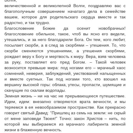
Волги,
величественной и великолепной Волги, поздравляю вас с
благополучным совершением начатаго дела в семействе
вашем, которое для родительскаго сердца вместе и так
радостно, и так трудно.
Благословение Божие да осенит новобрачных!
благословение обильное, такое, чтоб вы ясно его видели,
утешались, и за него благодарили Бога. Он тем, кого любит,
посылает скорби, а в след за скорбями – утешения. То, что
скорби сменяются утешениями, а утешения скорбями,
рождает веру к Богу и мертвость к миру. Вера, взяв человека
за руку, поставляет его пред Богом. – Такой человек
возносится превыше мира: под ногами его – мрачный хаос
сомнений, неверия, заблуждений, умствований напыщенных
и вместе суетных. Так под ногами того, кто взошел на
вершину высокой горы: облака, утесы, пропасти, шумящие и
скачущие по скалам водопады.
Земная жизнь – ни на час не прерывающееся путешествие.
Идем, идем: внезапно отворяются врата вечности, и мы
теряемся в ея невообразимом пространстве. Как прекрасно
говорит святый Давид: “Пришлец аз семь на земли: не скрый
от мене заповеди Твоея!” Точно: закон Христов – нить, по
которой мы выбираемся из мрачнаго лабиринта земной
жизни в блаженную вечность.