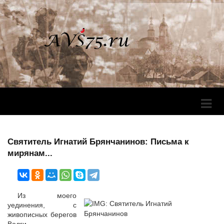
Перек
Навига
Святитель Игнатий Брянчанинов: Письма к
мирянам...
Из моего
уединения, с
живописных берегов