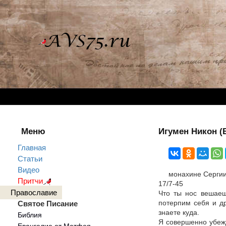
Меню
Игумен Никон (В
Главная
Статьи
Видео
монахине Серги
Притчи
17/7-45
Православие
Что ты нос вешаеш
потерпим себя и др
Святое Писание
знаете куда.
Библия
Я совершенно убежд
Евангелие от Матфея