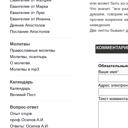
или может быть из-
Евангелие от Марка
Что значит: “все р
Евангелие от Луки
думаем, говорим не
Евангелие от Иоанна
прочем искренне ка
неведения.
Деяние Апостолов
Две лепты бывают д
Послание Апостолов
Молитвы
КОММЕНТАРИ
Православные молитвы
Молитвы, псалтырь
О молитве
Обязательные
Молитвы в mp3
Ваше имя
*
Календарь
Адрес электрон
Календарь
Великий Пост
Текст коммент
Вопрос-ответ
Опыт отцов
проф.Осипов А.И.
Ответы: Осипов А.И.