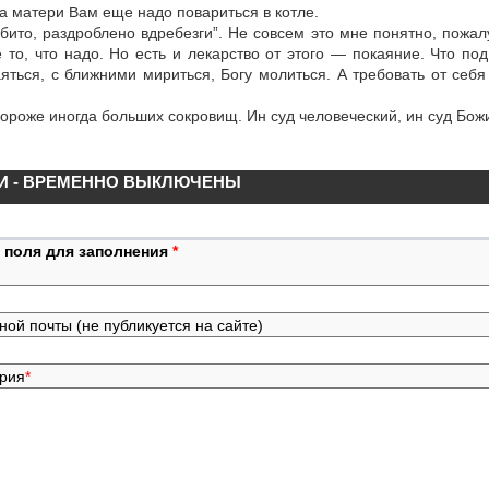
за матери Вам еще надо повариться в котле.
азбито, раздроблено вдребезги”. Не совсем это мне понятно, пожа
 то, что надо. Но есть и лекарство от этого — покаяние. Что под
яться, с ближними мириться, Богу молиться. А требовать от себ
ороже иногда больших сокровищ. Ин суд человеческий, ин суд Бож
И - ВРЕМЕННО ВЫКЛЮЧЕНЫ
 поля для заполнения
*
ной почты (не публикуется на сайте)
ария
*