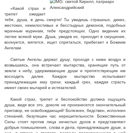
«Какой страх и
трепет ожидает
тебя, душа, в день смерти! Ты увидишь страшных, диких,
жестоких, немилостивых и бесстыдных демонов, подобных
мрачным муринам, тебе предстоящих. Одно видение их
лютее всякой муки. Душа, увидев их, приходит в смущение,
волнуется, мятется, ищет спрятаться, прибегает к Божиим
Ангелам.
Святые Ангелы держат душу; проходя с ними воздух и
возвышаясь, она встречает мытарства, хранящие путь от
земли к небу, удерживающие души и препятствующие им
восходить далее. Каждое мытарство испытывает
принадлежащие ему грехи; каждый грех, каждая страсть
имеет своих мытарей и истязателей.
Какой страх, трепет и беспокойство должна ощущать
душа, видя все это, доколе не произнесется окончательный
приговор, ее освобождающий! Болезнен, бедствен, исполнен
стенаний, безутешен час нерешительности. Божественные
Силы стоят против лица нечистых духов и представляют
добрые помышления, слова и дела, принадлежащие душе, а