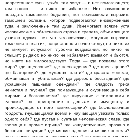
непрестанное «увы! увы!», там зовут — и нет помогающего;
там вопиют — и никто не избавляет. Нет возможности
поведать тамошнего бедствия; нет возможности выразить
тамошней болезни, которой подвергаются низверженные
туда и заключенные там души. Изнемогают всякие уста
человеческие к объяснению страха и трепета, объемлющего
узников адских; нет уст человеческих, могущих выразить
томление и плач их; непрестанно и вечно стонут, но никто их
не милует; испускают глубокие воздыхания, но никто не
слышит; рыдают, но никто не избавляет; взывают и бьются,
но никто не милосердствует. Тогда — где похвалы этого
мира? где тщеславие? где наслаждение? где пресыщение?
где благородие? где мужество плоти? где красота женская,
обманчивая и губительная? где дерзость бесстыдная? где
украшение пышными одеждами? где сладость греха
нечистая и гнусная? где помазующие и окуривающие себя
мирами и благовониями? где пирующие с тимпанами и
гуслями? где пристрастие к деньгам и имуществу и
происходящее от него немилосердие? где бесчеловечная
гордость, гнушающаяся всеми и научающая уважать только
одного себя? где пустая и суетная человеческая слава, где
зрелища и прочие игрища? где кощунствующие, праздно и
беспечно живущие? где мягкие одеяния и мягкие постели?
где высокие здания и широкие врата? где мудрость мудрых,