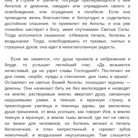
она, в страхе и трепете, посреди препирающихся о ней
Ангелов и демонов, ожидает или оправдания своего и
освобождения, или осуждения и погибели. Если она
проводила жизнь благочестиво и богоугодно и соделалась
достойною спасения, то приемлют ее Ангелы, и она уже
спокойно шествует к Богу, имея спутниками Святые Силы.
Тогда исполнится сказанное: отбежали печаль, болезнь и
воздыхание. Тогда, освободившись от лукавых, гнилых и
страшных духов, она идет в неизглаголанную радость.
Если же окажется, что душа прожила в небрежении и
блуде, то услышит лютейший глас: «Да возьмется
нечестивый, да не узрит славы Господней!» Постигают ее
дни гнева, скорби, нужды и стеснения, дни тьмы и мрака!..
Оставляют ее святые Божий Ангелы, похищают мурины —
демоны. Они начинают бить ее без милосердия и низводят
на землю; растворивши землю, ввергают душу, связанную
нерушимыми узами, в темную и мрачную страну, в
преисподние узилища и темницы адовы, где заключены
души грешников, от века усопших, как говорит Иов, в землю
темную и мрачную, в землю тьмы вечной, где нет ни света,
ни жизни для человеков, но болезнь вечная и печаль
бесконечная, и плач непрестанный, и скрежет зубов
немолчный, и воздыхания неусыпающие. Там слышится