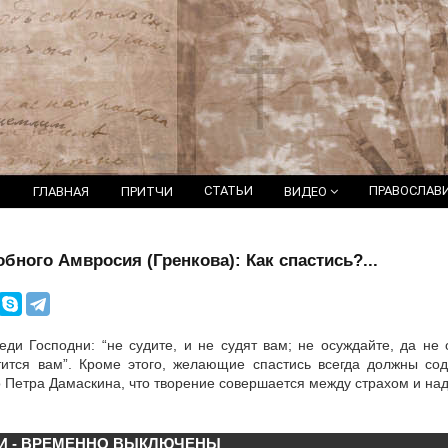
СТАТЬИ
ПРАВОСЛАВ
ГЛАВНАЯ
ПРИТЧИ
ВИДЕО
бного Амвросия (Гренкова): Как спастись?...
еди Господни: “не судите, и не судят вам; не осуждайте, да не 
тится вам”. Кроме этого, желающие спастись всегда должны со
 Петра Дамаскина, что творение совершается между страхом и на
И - ВРЕМЕННО ВЫКЛЮЧЕНЫ