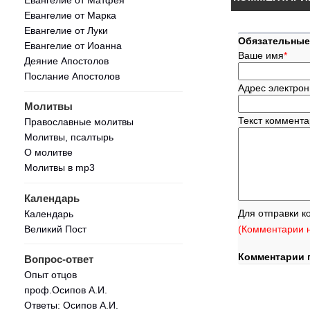
Евангелие от Марка
Евангелие от Луки
Обязательные
Евангелие от Иоанна
Ваше имя
*
Деяние Апостолов
Послание Апостолов
Адрес электрон
Молитвы
Текст коммент
Православные молитвы
Молитвы, псалтырь
О молитве
Молитвы в mp3
Календарь
Для отправки к
Календарь
Великий Пост
(Комментарии н
Комментарии 
Вопрос-ответ
Опыт отцов
проф.Осипов А.И.
Ответы: Осипов А.И.