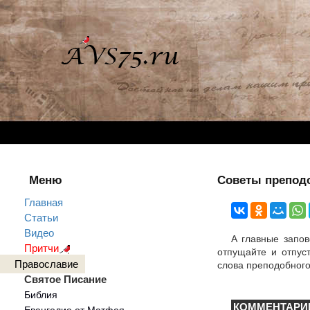
Меню
Советы преподо
Главная
Статьи
Видео
А главные запов
Притчи
отпущайте и отпус
Православие
слова преподобного
Святое Писание
Библия
КОММЕНТАРИ
Евангелие от Матфея