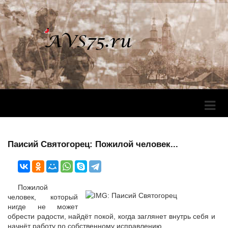
Перек
Навига
Паисий Святогорец: Пожилой человек...
Пожилой
человек, который
нигде не может
обрести радости, найдёт покой, когда заглянет внутрь себя и
начнёт работу по собственному исправлению.