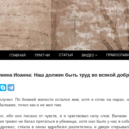
СТАТЬИ
ПРАВОСЛАВ
ГЛАВНАЯ
ПРИТЧИ
ВИДЕО
умена Иоанна: Наш должен быть труд во всякой добр
олучил. По божией милости остался жив, хотя и сплю на нарах, н
алааме, точно как и не жил там.
л, ибо оно писано от чувств, и я чувствовал силу слов. Валаа
я тревог не бегал прятаться в убежище, хотя оно было у нас в соб
дрожал, стекла в окнах вдребезги разлетелись и двери открывал