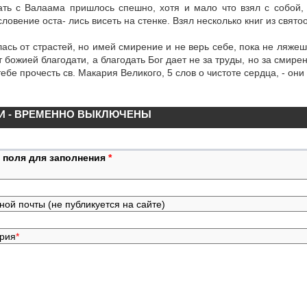
ать с Валаама пришлось спешно, хотя и мало что взял с собой,
ловение оста- лись висеть на стенке. Взял несколько книг из свято
лась от страстей, но имей смирение и не верь себе, пока не ляжеш
т божией благодати, а благодать Бог дает не за труды, но за смире
тебе прочесть св. Макария Великого, 5 слов о чистоте сердца, - они
И - ВРЕМЕННО ВЫКЛЮЧЕНЫ
 поля для заполнения
*
ной почты (не публикуется на сайте)
ария
*