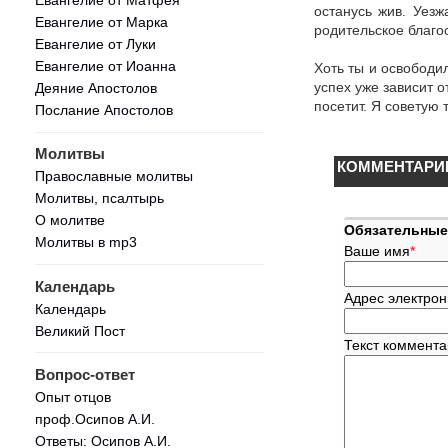
останусь жив. Уезж
Евангелие от Марка
родительское благос
Евангелие от Луки
Евангелие от Иоанна
Хоть ты и освободи
успех уже зависит о
Деяние Апостолов
посетит. Я советую 
Послание Апостолов
Молитвы
КОММЕНТАРИ
Православные молитвы
Молитвы, псалтырь
О молитве
Обязательные
Молитвы в mp3
Ваше имя
*
Календарь
Адрес электрон
Календарь
Великий Пост
Текст коммент
Вопрос-ответ
Опыт отцов
проф.Осипов А.И.
Ответы: Осипов А.И.