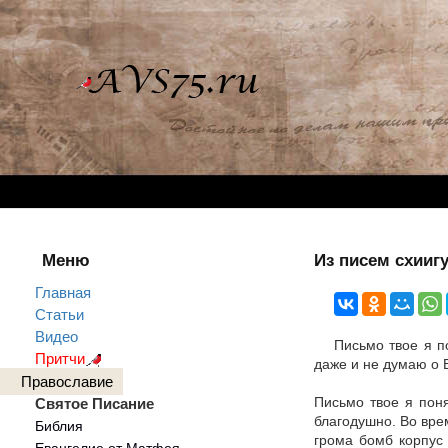
Меню
Из писем схииг
Главная
Статьи
Видео
Письмо твое я п
Притчи
даже и не думаю о В
Православие
Письмо твое я поня
Святое Писание
благодушно. Во врем
Библия
грома бомб корпус 
Евангелие от Матфея