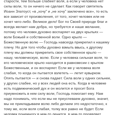
старости, тем больше слабеет воля, а если у человека нет
силы воли, то он ничего не сделает. Как говорит святитель
Иоанн Златоуст, «в „хочу" и „не хочу" заключено все», то есть
все зависит от произволения, от того, хочет человек или не
хочет чего-либо. Великое дело! Бог по Своей природе благ и
всегда желает нам добра, но требуется и наше желание,
потому что человек духовно воспаряет на двух крыльях —
воли Божьей и собственной воли. Одно крыло —
Божественную волю — Господь навсегда прикрепил к нашему
плечу. Но для того чтобы духовно взмыть ввысь, к другому
плечу мы должны прикрепить свое собственное крыло —
нашу, человеческую, волю. Если у человека сильная воля, то
его человеческое крыло находится в равновесии с крылом
Божественным, и он воспаряет. Если же у человека воля
слабая, то когда он пытается взлететь — летит кувырком.
Опять пытается — и снова падает. Сила воли у одних сильнее,
у других слабее, но у всех людей она есть. Когда в человеке
есть подвижнический дух и он молится и просит Бога
приумножить в нем силу воли, Господь помогает ему. Нам
надо понимать, что если мы не преуспеваем духовно, значит,
мы не прикладываем волю либо делаем это недостаточно, к
тому же, если воля слабая, толку все равно не будет. Если
человек понемногу в чем-то ленится, в чем-то проявляет