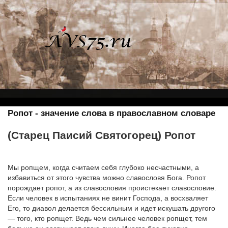
Ропот - значение слова в православном словаре
(Старец Паисий Святогорец) Ропот
Мы ропщем, когда считаем себя глубоко несчастными, а
избавиться от этого чувства можно славословя Бога. Ропот
порождает ропот, а из славословия проистекает славословие.
Если человек в испытаниях не винит Господа, а восхваляет
Его, то диавол делается бессильным и идет искушать другого
— того, кто ропщет. Ведь чем сильнее человек ропщет, тем