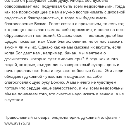
больше он разрушает свою душу. Иногда бес духовно
обворовывает нас, подучивая быть всем недовольными, тогда
как все происходящее с нами нужно воспринимать с духовной
радостью и благодарностью, и тогда мы будем иметь
благословение Божие. Ропот связан с проклятьем, то есть тот,
кто ропщет, насылает сам на себя проклятия, и после на него
обрушивается гнев Божий. Славословие — великое дело! Бог
щедро посылает нам Свои благословения, но от нас зависит,
вкусим ли мы их. Однако как же мы сможем их вкусить, если
когда Бог дает нам, например, банан, мы мечтаем о
деликатесах, которые едят миллионеры? А ведь как много
людей, которые, съедая лишь зачерствелый сухарь, день и
ночь прославляют Бога и вкушают небесные блага. Эти люди
обладают духовной чуткостью и ощущают на себе
благословляющую руку Божию. А мы ничего не чувствуем,
потому что сердце наше зачерствело, и мы всем недовольны.
Мы не понимаем того, что счастье надо искать в вечном, а не
в суетном.
Православный словарь, энциклопедия, духовный алфавит -
www.avs75.ru